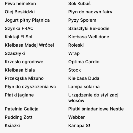
Piwo heineken
Sok Kubuś
Olej Beskidzki
Płyn do naczyń fairy
Jogurt pitny Piątnica
Pyzy Społem
Szynka FRAC
Szaszłyki BeFoodie
Koktajl El Sol
Kiełbasa Well done
Kiełbasa Madej Wróbel
Roleski
Szaszłyki
Wrap
Krzesło ogrodowe
Optima Cardio
Kiełbasa biała
Stock
Przekąska Mizuho
Kiełbasa Duda
Płyn do czyszczenia wc
Lampa solarna
Płatki jaglane
Urządzenie do stylizacji
włosów
Patelnia Galicja
Płatki śniadaniowe Nestle
Pudding Zott
Webber
Ksiażki
Kanapa S!