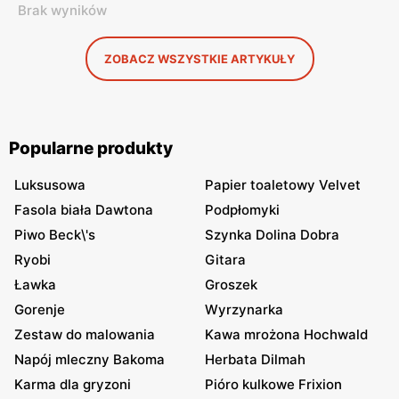
Brak wyników
ZOBACZ WSZYSTKIE ARTYKUŁY
Popularne produkty
Luksusowa
Papier toaletowy Velvet
Fasola biała Dawtona
Podpłomyki
Piwo Beck\'s
Szynka Dolina Dobra
Ryobi
Gitara
Ławka
Groszek
Gorenje
Wyrzynarka
Zestaw do malowania
Kawa mrożona Hochwald
Napój mleczny Bakoma
Herbata Dilmah
Karma dla gryzoni
Pióro kulkowe Frixion