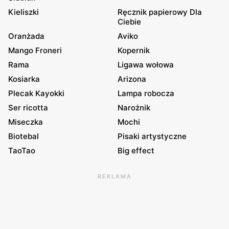
Kieliszki
Ręcznik papierowy Dla
Ciebie
Oranżada
Aviko
Mango Froneri
Kopernik
Rama
Ligawa wołowa
Kosiarka
Arizona
Plecak Kayokki
Lampa robocza
Ser ricotta
Narożnik
Miseczka
Mochi
Biotebal
Pisaki artystyczne
TaoTao
Big effect
REKLAMA