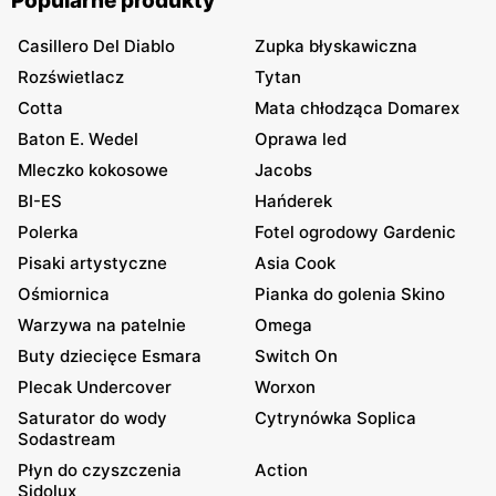
Popularne produkty
Casillero Del Diablo
Zupka błyskawiczna
Rozświetlacz
Tytan
Cotta
Mata chłodząca Domarex
Baton E. Wedel
Oprawa led
Mleczko kokosowe
Jacobs
BI-ES
Hańderek
Polerka
Fotel ogrodowy Gardenic
Pisaki artystyczne
Asia Cook
Ośmiornica
Pianka do golenia Skino
Warzywa na patelnie
Omega
Buty dziecięce Esmara
Switch On
Plecak Undercover
Worxon
Saturator do wody
Cytrynówka Soplica
Sodastream
Płyn do czyszczenia
Action
Sidolux