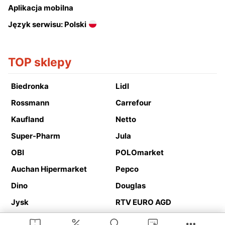
Aplikacja mobilna
Język serwisu: Polski
TOP sklepy
Biedronka
Lidl
Rossmann
Carrefour
Kaufland
Netto
Super-Pharm
Jula
OBI
POLOmarket
Auchan Hipermarket
Pepco
Dino
Douglas
Jysk
RTV EURO AGD
Action
Media Expert