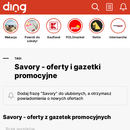
Wakacje
Powrót do
Kaufland
POLOmarket
Netto
Intermarche
szkoły!
TAGI
Savory - oferty i gazetki
promocyjne
Dodaj frazę "Savory" do ulubionych, a otrzymasz
powiadomienia o nowych ofertach
Savory - oferty z gazetek promocyjnych
Brak wyników