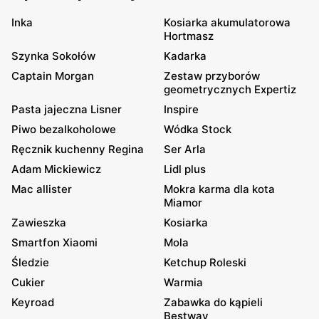
Inka
Kosiarka akumulatorowa
Hortmasz
Szynka Sokołów
Kadarka
Captain Morgan
Zestaw przyborów
geometrycznych Expertiz
Pasta jajeczna Lisner
Inspire
Piwo bezalkoholowe
Wódka Stock
Ręcznik kuchenny Regina
Ser Arla
Adam Mickiewicz
Lidl plus
Mac allister
Mokra karma dla kota
Miamor
Zawieszka
Kosiarka
Smartfon Xiaomi
Mola
Śledzie
Ketchup Roleski
Cukier
Warmia
Keyroad
Zabawka do kąpieli
Bestway