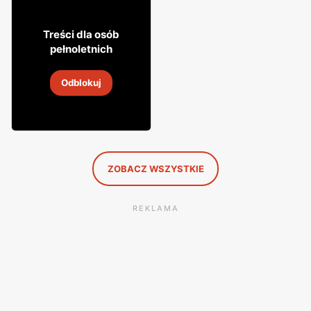
21
99
Treści dla osób
pełnoletnich
Wino Sapatio
Odblokuj
2
-
14 sie 2026
ZOBACZ WSZYSTKIE
REKLAMA