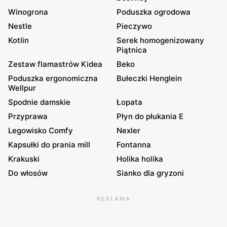
Winogrona
Poduszka ogrodowa
Nestle
Pieczywo
Kotlin
Serek homogenizowany
Piątnica
Zestaw flamastrów Kidea
Beko
Poduszka ergonomiczna
Bułeczki Henglein
Wellpur
Spodnie damskie
Łopata
Przyprawa
Płyn do płukania E
Legowisko Comfy
Nexler
Kapsułki do prania mill
Fontanna
Krakuski
Holika holika
Do włosów
Sianko dla gryzoni
REKLAMA