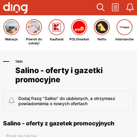
Wakacje
Powrót do
Kaufland
POLOmarket
Netto
Intermarche
szkoły!
TAGI
Salino - oferty i gazetki
promocyjne
Dodaj frazę "Salino" do ulubionych, a otrzymasz
powiadomienia o nowych ofertach
Salino - oferty z gazetek promocyjnych
Brak wyników