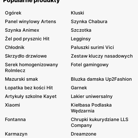
Popularne produkty
Ogórek
Kluski
Panel winylowy Artens
Szynka Chabura
Szynka Animex
Szczotka
Żel pod prysznic Hit
Legginsy
Chłodnik
Paluszki surimi Vici
Skrzydło drzwiowe
Zestaw kluczy nasadowych
Serek homogenizowany
Fotel gamingowy
Rolmlecz
Mazurski smak
Bluzka damska Up2Fashion
Łopatka bez kości Hit
Garnek
Artykuły szkolne Kayet
Lakier uniwersalny
Xiaomi
Kiełbasa Podlaska
Wędzarnia
Fontanna
Chrupki kukurydziane LLS
Company
Karmazyn
Dreamzone