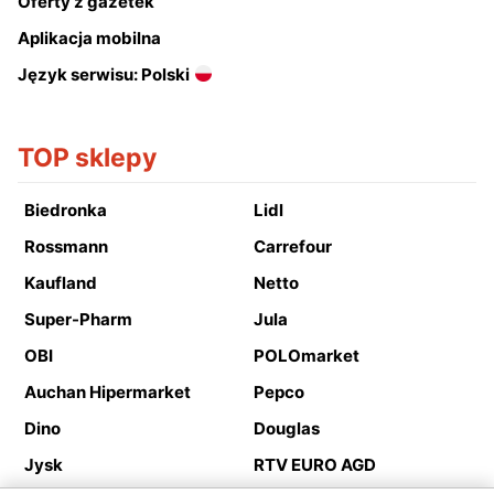
Oferty z gazetek
Aplikacja mobilna
Język serwisu: Polski
TOP sklepy
Biedronka
Lidl
Rossmann
Carrefour
Kaufland
Netto
Super-Pharm
Jula
OBI
POLOmarket
Auchan Hipermarket
Pepco
Dino
Douglas
Jysk
RTV EURO AGD