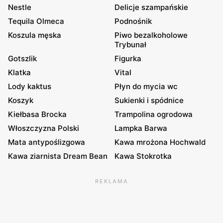
Nestle
Delicje szampańskie
Tequila Olmeca
Podnośnik
Koszula męska
Piwo bezalkoholowe
Trybunał
Gotszlik
Figurka
Klatka
Vital
Lody kaktus
Płyn do mycia wc
Koszyk
Sukienki i spódnice
Kiełbasa Brocka
Trampolina ogrodowa
Włoszczyzna Polski
Lampka Barwa
Mata antypoślizgowa
Kawa mrożona Hochwald
Kawa ziarnista Dream Bean
Kawa Stokrotka
REKLAMA