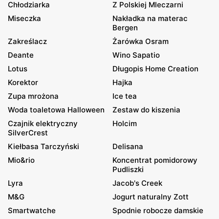
Chłodziarka
Z Polskiej Mleczarni
Miseczka
Nakładka na materac
Bergen
Zakreślacz
Żarówka Osram
Deante
Wino Sapatio
Lotus
Długopis Home Creation
Korektor
Hajka
Zupa mrożona
Ice tea
Woda toaletowa Halloween
Zestaw do kiszenia
Czajnik elektryczny
Holcim
SilverCrest
Kiełbasa Tarczyński
Delisana
Mio&rio
Koncentrat pomidorowy
Pudliszki
Lyra
Jacob's Creek
M&G
Jogurt naturalny Zott
Smartwatche
Spodnie robocze damskie