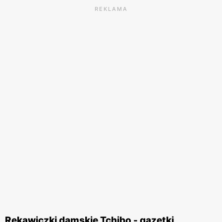
REKLAMA
Rękawiczki damskie Tchibo - gazetki