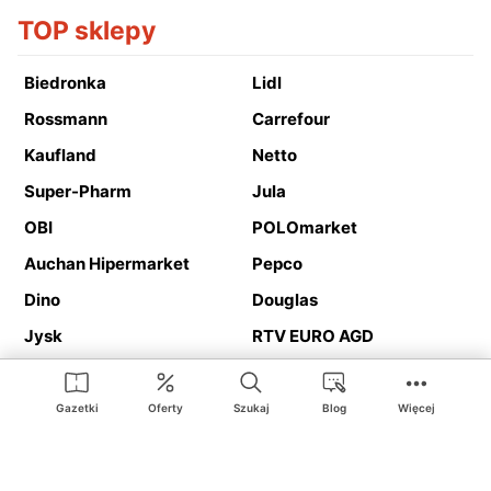
TOP sklepy
Biedronka
Lidl
Rossmann
Carrefour
Kaufland
Netto
Super-Pharm
Jula
OBI
POLOmarket
Auchan Hipermarket
Pepco
Dino
Douglas
Jysk
RTV EURO AGD
Action
Media Expert
Deichmann
Media Markt
Gazetki
Oferty
Szukaj
Blog
Więcej
Ding.pl to serwis internetowy prezentujący
gazetki promocyjne
oraz
katalogi
sklepów i dużych sieci handlowych. Dzięki