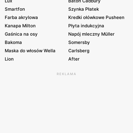
Lux
Baton Cadbury
Smartfon
Szynka Płatek
Farba akrylowa
Kredki ołówkowe Pusheen
Kanapa Milton
Płyta indukcyjna
Gaśnica na osy
Napój mleczny Müller
Bakoma
Somersby
Maska do włosów Wella
Carlsberg
Lion
After
REKLAMA