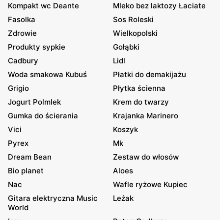
Kompakt wc Deante
Mleko bez laktozy Łaciate
Fasolka
Sos Roleski
Zdrowie
Wielkopolski
Produkty sypkie
Gołąbki
Cadbury
Lidl
Woda smakowa Kubuś
Płatki do demakijażu
Grigio
Płytka ścienna
Jogurt Polmlek
Krem do twarzy
Gumka do ścierania
Krajanka Marinero
Vici
Koszyk
Pyrex
Mk
Dream Bean
Zestaw do włosów
Bio planet
Aloes
Nac
Wafle ryżowe Kupiec
Gitara elektryczna Music
Leżak
World