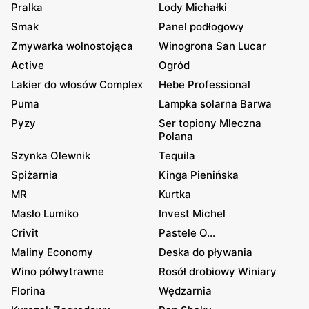
Pralka
Lody Michałki
Smak
Panel podłogowy
Zmywarka wolnostojąca
Winogrona San Lucar
Active
Ogród
Lakier do włosów Complex
Hebe Professional
Puma
Lampka solarna Barwa
Pyzy
Ser topiony Mleczna
Polana
Szynka Olewnik
Tequila
Spiżarnia
Kinga Pienińska
MR
Kurtka
Masło Lumiko
Invest Michel
Crivit
Pastele O...
Maliny Economy
Deska do pływania
Wino półwytrawne
Rosół drobiowy Winiary
Florina
Wędzarnia