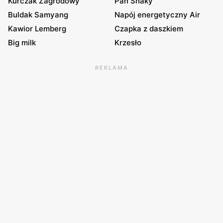
Kurczak Zagrodowy
Pan Shaky
Buldak Samyang
Napój energetyczny Air
Kawior Lemberg
Czapka z daszkiem
Big milk
Krzesło
REKLAMA