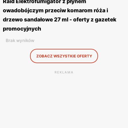
Raid Elektrofumigator z płynem
owadobójczym przeciw komarom róża i
drzewo sandałowe 27 ml - oferty z gazetek
promocyjnych
Brak wyników
ZOBACZ WSZYSTKIE OFERTY
REKLAMA