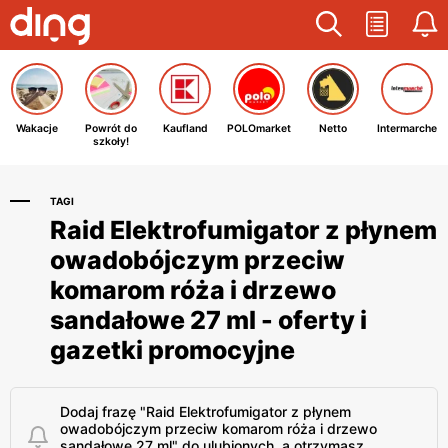
Wakacje
Powrót do
Kaufland
POLOmarket
Netto
Intermarche
szkoły!
TAGI
Raid Elektrofumigator z płynem
owadobójczym przeciw
komarom róża i drzewo
sandałowe 27 ml - oferty i
gazetki promocyjne
Dodaj frazę "Raid Elektrofumigator z płynem
owadobójczym przeciw komarom róża i drzewo
sandałowe 27 ml" do ulubionych, a otrzymasz