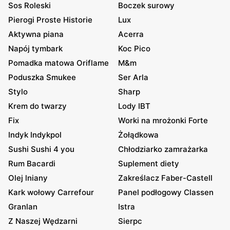
Sos Roleski
Boczek surowy
Pierogi Proste Historie
Lux
Aktywna piana
Acerra
Napój tymbark
Koc Pico
Pomadka matowa Oriflame
M&m
Poduszka Smukee
Ser Arla
Stylo
Sharp
Krem do twarzy
Lody IBT
Fix
Worki na mrożonki Forte
Indyk Indykpol
Żołądkowa
Sushi Sushi 4 you
Chłodziarko zamrażarka
Rum Bacardi
Suplement diety
Olej lniany
Zakreślacz Faber-Castell
Kark wołowy Carrefour
Panel podłogowy Classen
Granlan
Istra
Z Naszej Wędzarni
Sierpc