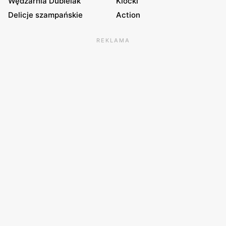
Wędzarnia Dubielak
Klocki
Delicje szampańskie
Action
REKLAMA