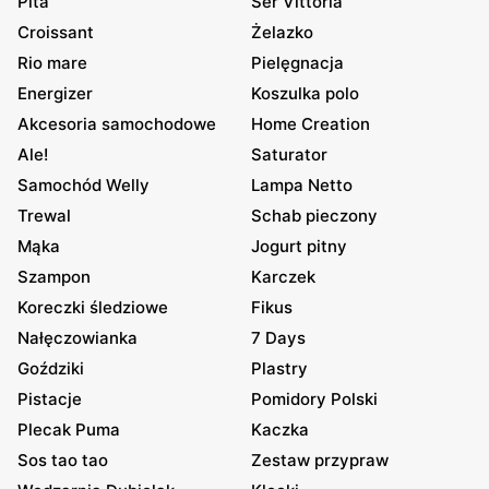
Pita
Ser Vittoria
Croissant
Żelazko
Rio mare
Pielęgnacja
Energizer
Koszulka polo
Akcesoria samochodowe
Home Creation
Ale!
Saturator
Samochód Welly
Lampa Netto
Trewal
Schab pieczony
Mąka
Jogurt pitny
Szampon
Karczek
Koreczki śledziowe
Fikus
Nałęczowianka
7 Days
Goździki
Plastry
Pistacje
Pomidory Polski
Plecak Puma
Kaczka
Sos tao tao
Zestaw przypraw