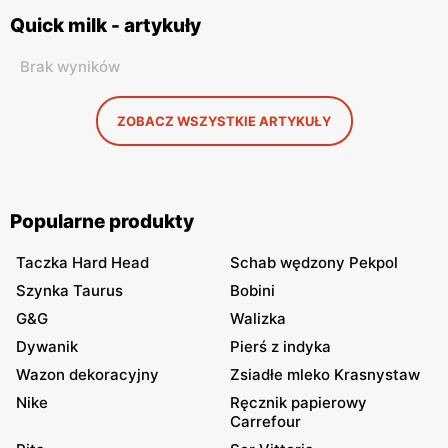
Quick milk - artykuły
Brak wyników
ZOBACZ WSZYSTKIE ARTYKUŁY
Popularne produkty
Taczka Hard Head
Schab wędzony Pekpol
Szynka Taurus
Bobini
G&G
Walizka
Dywanik
Pierś z indyka
Wazon dekoracyjny
Zsiadłe mleko Krasnystaw
Nike
Ręcznik papierowy
Carrefour