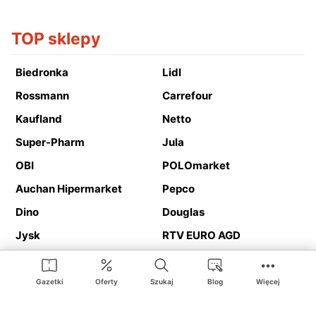
TOP sklepy
Biedronka
Lidl
Rossmann
Carrefour
Kaufland
Netto
Super-Pharm
Jula
OBI
POLOmarket
Auchan Hipermarket
Pepco
Dino
Douglas
Jysk
RTV EURO AGD
Action
Media Expert
Deichmann
Media Markt
Gazetki
Oferty
Szukaj
Blog
Więcej