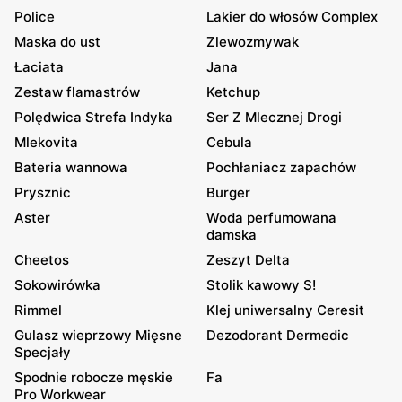
Police
Lakier do włosów Complex
Maska do ust
Zlewozmywak
Łaciata
Jana
Zestaw flamastrów
Ketchup
Polędwica Strefa Indyka
Ser Z Mlecznej Drogi
Mlekovita
Cebula
Bateria wannowa
Pochłaniacz zapachów
Prysznic
Burger
Aster
Woda perfumowana
damska
Cheetos
Zeszyt Delta
Sokowirówka
Stolik kawowy S!
Rimmel
Klej uniwersalny Ceresit
Gulasz wieprzowy Mięsne
Dezodorant Dermedic
Specjały
Spodnie robocze męskie
Fa
Pro Workwear