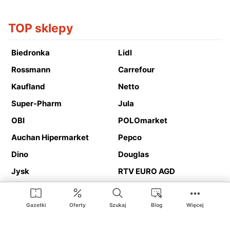
TOP sklepy
Biedronka
Lidl
Rossmann
Carrefour
Kaufland
Netto
Super-Pharm
Jula
OBI
POLOmarket
Auchan Hipermarket
Pepco
Dino
Douglas
Jysk
RTV EURO AGD
Action
Media Expert
Deichmann
Media Markt
Gazetki
Oferty
Szukaj
Blog
Więcej