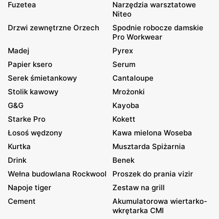
Fuzetea
Narzędzia warsztatowe
Niteo
Drzwi zewnętrzne Orzech
Spodnie robocze damskie
Pro Workwear
Madej
Pyrex
Papier ksero
Serum
Serek śmietankowy
Cantaloupe
Stolik kawowy
Mrożonki
G&G
Kayoba
Starke Pro
Kokett
Łosoś wędzony
Kawa mielona Woseba
Kurtka
Musztarda Spiżarnia
Drink
Benek
Wełna budowlana Rockwool
Proszek do prania vizir
Napoje tiger
Zestaw na grill
Cement
Akumulatorowa wiertarko-
wkrętarka CMI