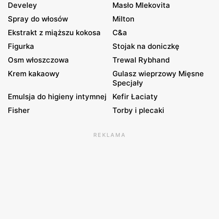
Develey
Masło Mlekovita
Spray do włosów
Milton
Ekstrakt z miąższu kokosa
C&a
Figurka
Stojak na doniczkę
Osm włoszczowa
Trewal Rybhand
Krem kakaowy
Gulasz wieprzowy Mięsne
Specjały
Emulsja do higieny intymnej
Kefir Łaciaty
Fisher
Torby i plecaki
REKLAMA