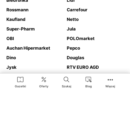
Biedronka
Lidl
Rossmann
Carrefour
Kaufland
Netto
Super-Pharm
Jula
OBI
POLOmarket
Auchan Hipermarket
Pepco
Dino
Douglas
Jysk
RTV EURO AGD
Action
Media Expert
Deichmann
Media Markt
Gazetki
Oferty
Szukaj
Blog
Więcej
Ding.pl to serwis internetowy prezentujący
gazetki promocyjne
oraz
katalogi
sklepów i dużych sieci handlowych. Dzięki
geolokalizacji otrzymasz przede wszystkim oferty sklepów, z
Twojego bliskiego otoczenia. Dodatkowo na stronie znajdziesz
adresy sklepów, więc w trakcie podróży bez problemu trafisz do
ulubionego sklepu.