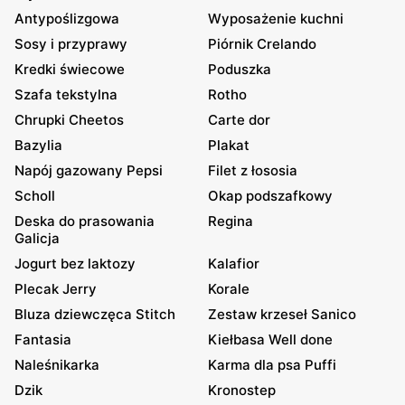
Antypoślizgowa
Wyposażenie kuchni
Sosy i przyprawy
Piórnik Crelando
Kredki świecowe
Poduszka
Szafa tekstylna
Rotho
Chrupki Cheetos
Carte dor
Bazylia
Plakat
Napój gazowany Pepsi
Filet z łososia
Scholl
Okap podszafkowy
Deska do prasowania
Regina
Galicja
Jogurt bez laktozy
Kalafior
Plecak Jerry
Korale
Bluza dziewczęca Stitch
Zestaw krzeseł Sanico
Fantasia
Kiełbasa Well done
Naleśnikarka
Karma dla psa Puffi
Dzik
Kronostep