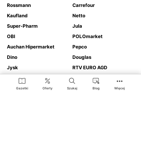
Rossmann
Carrefour
Kaufland
Netto
Super-Pharm
Jula
OBI
POLOmarket
Auchan Hipermarket
Pepco
Dino
Douglas
Jysk
RTV EURO AGD
Action
Media Expert
Deichmann
Media Markt
Gazetki
Oferty
Szukaj
Blog
Więcej
Ding.pl to serwis internetowy prezentujący
gazetki promocyjne
oraz
katalogi
sklepów i dużych sieci handlowych. Dzięki
geolokalizacji otrzymasz przede wszystkim oferty sklepów, z
Twojego bliskiego otoczenia. Dodatkowo na stronie znajdziesz
adresy sklepów, więc w trakcie podróży bez problemu trafisz do
ulubionego sklepu.