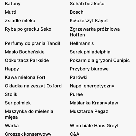
Batony
Schab bez kości
Mutti
Bosch
Zsiadłe mleko
Kołozeszyt Kayet
Ryba po grecku Seko
Zgrzewarka próżniowa
Hoffen
Perfumy do prania Tandil
Hellmann's
Masło Bocheńskie
Serek philadelphia
Odkurzacz Parkside
Pokarm dla gryzoni Cunipic
Happy
Przybory biurowe
Kawa mielona Fort
Parówki
Okładka na zeszyt Oxford
Napój energetyczny
Stolik
Puree
Ser polmlek
Maślanka Krasnystaw
Maszynka do mielenia
Musztarda Pegaz
mięsa
Warka
Wino białe Hans Greyl
Groszek konserwowy
C&A