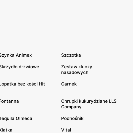
Szynka Animex
Szczotka
Skrzydło drzwiowe
Zestaw kluczy
nasadowych
Łopatka bez kości Hit
Garnek
Fontanna
Chrupki kukurydziane LLS
Company
Tequila Olmeca
Podnośnik
Klatka
Vital