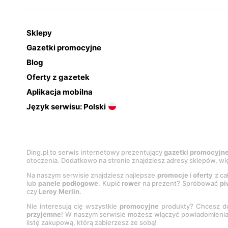
Sklepy
Gazetki promocyjne
Blog
Oferty z gazetek
Aplikacja mobilna
Język serwisu: Polski
Ding.pl to serwis internetowy prezentujący
gazetki promocyjn
otoczenia. Dodatkowo na stronie znajdziesz adresy sklepów, wię
Na naszym serwisie znajdziesz najlepsze
promocje
i
oferty
z ca
lub
panele podłogowe
. Kupić
rower
na prezent? Spróbować
pi
czy
Leroy Merlin
.
Nie interesują cię wszystkie
promocyjne
produkty? Chcesz do
przyjemne
! W naszym serwisie możesz włączyć powiadomieni
listę zakupową, którą zabierzesz ze sobą!