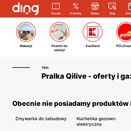
Gazetki
Produkty
Sklepy
Blog
Dni 
Wakacje
Powrót do
Kaufland
POLOmar
szkoły!
TAGI
Pralka Qilive - oferty i 
Obecnie nie posiadamy produktów i 
Zmywarka do zabudowy
Kuchenka gazowo-
elektryczna