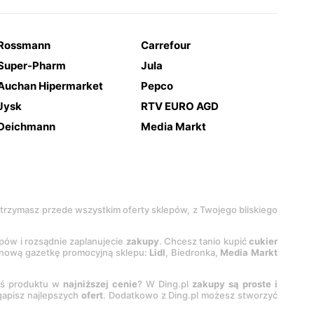
Rossmann
Carrefour
Super-Pharm
Jula
Auchan Hipermarket
Pepco
Jysk
RTV EURO AGD
Deichmann
Media Markt
 otrzymasz przede wszystkim oferty sklepów, z Twojego bliskiego
epów i rozsądnie zaplanujecie
zakupy
. Chcesz tanio kupić
cukier
z nową gazetkę promocyjną sklepu:
Lidl
, Biedronka,
Media Markt
oś produktu w
najniższej cenie
? W Ding.pl
zakupy są proste i
egapisz najlepszych
ofert
. Dodatkowo z Ding.pl możesz stworzyć