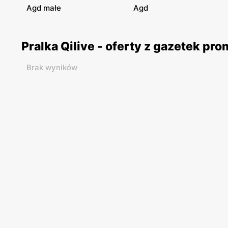
Agd małe
Agd
Pralka Qilive - oferty z gazetek pr
Brak wyników