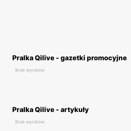
Pralka Qilive - gazetki promocyjne
Brak wyników
Pralka Qilive - artykuły
Brak wyników