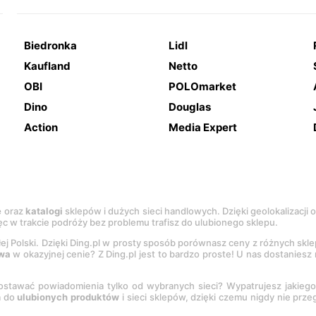
Biedronka
Lidl
Kaufland
Netto
OBI
POLOmarket
Dino
Douglas
Action
Media Expert
e
oraz
katalogi
sklepów i dużych sieci handlowych. Dzięki geolokalizacji
c w trakcie podróży bez problemu trafisz do ulubionego sklepu.
łej Polski. Dzięki Ding.pl w prosty sposób porównasz ceny z różnych skl
wa
w okazyjnej cenie? Z Ding.pl jest to bardzo proste! U nas dostanies
stawać powiadomienia tylko od wybranych sieci? Wypatrujesz jakieg
a do
ulubionych produktów
i sieci sklepów, dzięki czemu nigdy nie prz