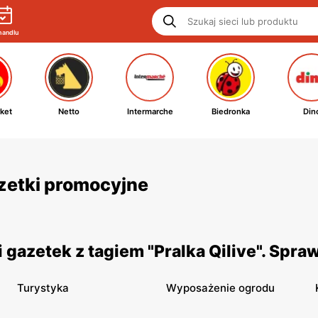
handlu
ket
Netto
Intermarche
Biedronka
Din
gazetki promocyjne
gazetek z tagiem "Pralka Qilive". Spra
Turystyka
Wyposażenie ogrodu