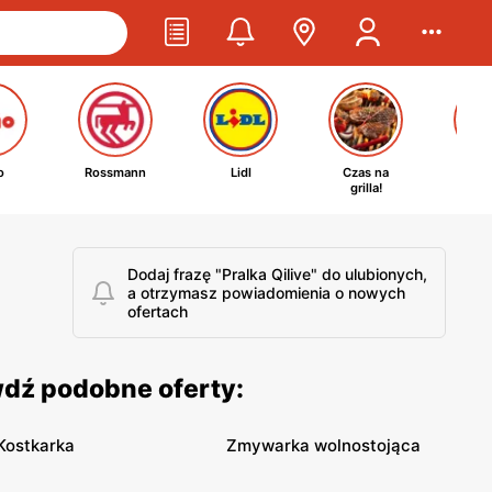
o
Rossmann
Lidl
Czas na
Ta
grilla!
kosm
Dodaj frazę "Pralka Qilive" do ulubionych,
a otrzymasz powiadomienia o nowych
ofertach
wdź podobne oferty:
Kostkarka
Zmywarka wolnostojąca