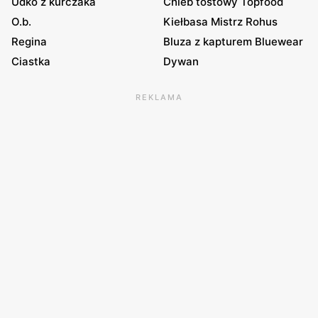
Udko z kurczaka
Chleb tostowy Topfood
O.b.
Kiełbasa Mistrz Rohus
Regina
Bluza z kapturem Bluewear
Ciastka
Dywan
REKLAMA