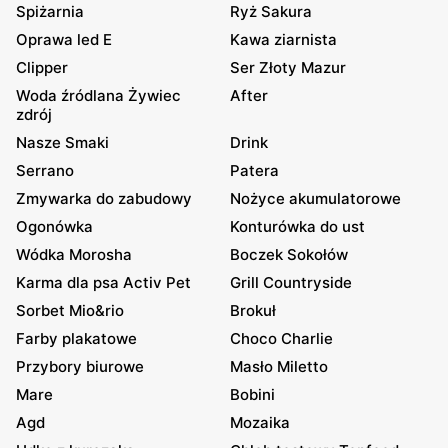
Spiżarnia
Ryż Sakura
Oprawa led E
Kawa ziarnista
Clipper
Ser Złoty Mazur
Woda źródlana Żywiec
After
zdrój
Nasze Smaki
Drink
Serrano
Patera
Zmywarka do zabudowy
Nożyce akumulatorowe
Ogonówka
Konturówka do ust
Wódka Morosha
Boczek Sokołów
Karma dla psa Activ Pet
Grill Countryside
Sorbet Mio&rio
Brokuł
Farby plakatowe
Choco Charlie
Przybory biurowe
Masło Miletto
Mare
Bobini
Agd
Mozaika