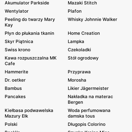
Akumulator Parkside
Mazaki Stitch
Wentylator
Plafon
Peeling do twarzy Mary
Whisky Johnnie Walker
Kay
Płyn do płukania tkanin
Home Creation
Skyr Piątnica
Lampka
Swiss krono
Czekoladki
Kawa rozpuszczalna MK
Stół ogrodowy
Cafe
Hammerite
Przyprawa
Dr. oetker
Morosha
Bambus
Likier Jägermeister
Pancakes
Nakładka na materac
Bergen
Kiełbasa podwawelska
Woda perfumowana
Mazury Ełk
damska tous
Polski
Długopis Colorino