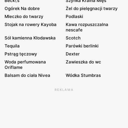
Beck\'s
Szynka Kraina Mięs
Ogórek Na dobre
Żel do pielęgnacji twarzy
Mleczko do twarzy
Podlaski
Stojak na rowery Kayoba
Kawa rozpuszczalna
nescafe
Sól kamienna Kłodawska
Scotch
Tequila
Parówki berlinki
Pstrąg tęczowy
Dexter
Woda perfumowana
Zawieszka do wc
Oriflame
Balsam do ciała Nivea
Wódka Stumbras
REKLAMA