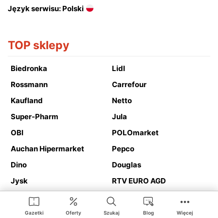
Język serwisu: Polski
TOP sklepy
Biedronka
Lidl
Rossmann
Carrefour
Kaufland
Netto
Super-Pharm
Jula
OBI
POLOmarket
Auchan Hipermarket
Pepco
Dino
Douglas
Jysk
RTV EURO AGD
Action
Media Expert
Deichmann
Media Markt
Gazetki
Oferty
Szukaj
Blog
Więcej