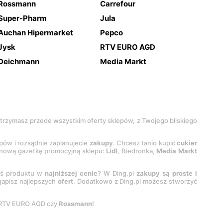
Rossmann
Carrefour
Super-Pharm
Jula
Auchan Hipermarket
Pepco
Jysk
RTV EURO AGD
Deichmann
Media Markt
 otrzymasz przede wszystkim oferty sklepów, z Twojego bliskiego
epów i rozsądnie zaplanujecie
zakupy
. Chcesz tanio kupić
cukier
z nową gazetkę promocyjną sklepu:
Lidl
, Biedronka,
Media Markt
oś produktu w
najniższej cenie
? W Ding.pl
zakupy są proste i
egapisz najlepszych
ofert
. Dodatkowo z Ding.pl możesz stworzyć
 RTV EURO AGD czy
Rossmann
!