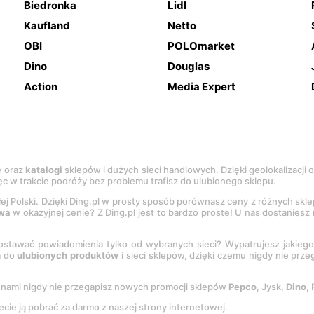
Biedronka
Lidl
Kaufland
Netto
OBI
POLOmarket
Dino
Douglas
Action
Media Expert
e
oraz
katalogi
sklepów i dużych sieci handlowych. Dzięki geolokalizacji
c w trakcie podróży bez problemu trafisz do ulubionego sklepu.
łej Polski. Dzięki Ding.pl w prosty sposób porównasz ceny z różnych skl
wa
w okazyjnej cenie? Z Ding.pl jest to bardzo proste! U nas dostanies
stawać powiadomienia tylko od wybranych sieci? Wypatrujesz jakieg
a do
ulubionych produktów
i sieci sklepów, dzięki czemu nigdy nie prz
Z nami nigdy nie przegapisz nowych promocji sklepów
Pepco
, Jysk,
Dino
,
ecie ją pobrać za darmo z naszej strony internetowej.