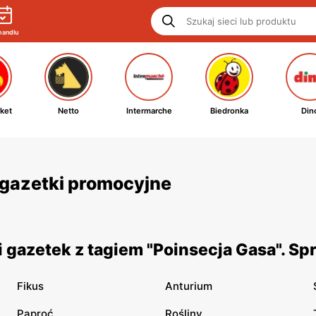
handlu
ket
Netto
Intermarche
Biedronka
Din
i gazetki promocyjne
 gazetek z tagiem "Poinsecja Gasa". Sp
Fikus
Anturium
Paproć
Rośliny