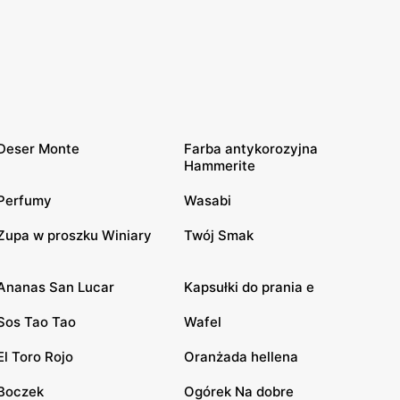
Deser Monte
Farba antykorozyjna
Hammerite
Perfumy
Wasabi
Zupa w proszku Winiary
Twój Smak
Ananas San Lucar
Kapsułki do prania e
Sos Tao Tao
Wafel
El Toro Rojo
Oranżada hellena
Boczek
Ogórek Na dobre