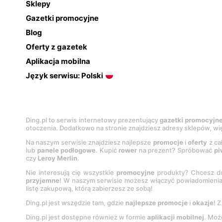
Sklepy
Gazetki promocyjne
Blog
Oferty z gazetek
Aplikacja mobilna
Język serwisu: Polski
Ding.pl to serwis internetowy prezentujący
gazetki promocyjn
otoczenia. Dodatkowo na stronie znajdziesz adresy sklepów, wię
Na naszym serwisie znajdziesz najlepsze
promocje
i
oferty
z ca
lub
panele podłogowe
. Kupić
rower
na prezent? Spróbować
pi
czy
Leroy Merlin
.
Nie interesują cię wszystkie
promocyjne
produkty? Chcesz do
przyjemne
! W naszym serwisie możesz włączyć powiadomieni
listę zakupową, którą zabierzesz ze sobą!
Ding.pl jest wszędzie tam, gdzie
najlepsze promocje
i
okazje
! 
Ding.pl jest dostępne również w formie
aplikacji mobilnej
. Moż