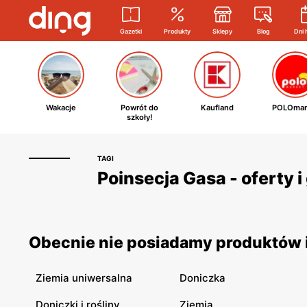
Gazetki
Produkty
Sklepy
Blog
Dni 
Wakacje
Powrót do
Kaufland
POLOmar
szkoły!
TAGI
Poinsecja Gasa - oferty 
Obecnie nie posiadamy produktów i
Ziemia uniwersalna
Doniczka
Doniczki i rośliny
Ziemia