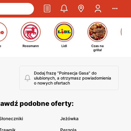
o
Rossmann
Lidl
Czas na
Ta
grilla!
kosm
Dodaj frazę "Poinsecja Gasa" do
ulubionych, a otrzymasz powiadomienia
o nowych ofertach
rawdź podobne oferty:
Słoneczniki
Jeżówka
Trawnik
Pergola