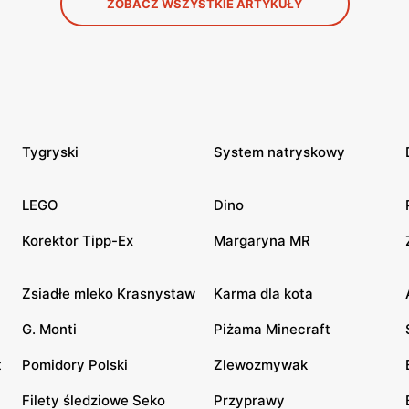
ZOBACZ WSZYSTKIE ARTYKUŁY
Tygryski
System natryskowy
LEGO
Dino
Korektor Tipp-Ex
Margaryna MR
Zsiadłe mleko Krasnystaw
Karma dla kota
G. Monti
Piżama Minecraft
t
Pomidory Polski
Zlewozmywak
Filety śledziowe Seko
Przyprawy