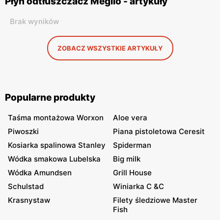
Płyn odtłuszczacz Meglio - artykuły
Brak wyników
ZOBACZ WSZYSTKIE ARTYKUŁY
Popularne produkty
Taśma montażowa Worxon
Aloe vera
Piwoszki
Piana pistoletowa Ceresit
Kosiarka spalinowa Stanley
Spiderman
Wódka smakowa Lubelska
Big milk
Wódka Amundsen
Grill House
Schulstad
Winiarka C &C
Krasnystaw
Filety śledziowe Master
Fish