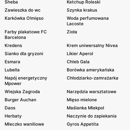
Sheba
Ketchup Roleski
Zawieszka do wc
Szynka krakus
Karkówka O!mięso
Woda perfumowana
Lacoste
Farby plakatowe FC
Zioła
Barcelona
Kredens
Krem uniwersalny Nivea
Sianko dla gryzoni
Likier Aperol
Esmara
Chleb Gala
Lubella
Borówka amerykańska
Napój energetyczny
Chłodziarko-zamrażarka
Mpower
Wiejska Zagroda
Narzędzia warsztatowe
Burger Auchan
Mięso mielone
Daos
Maślanka Mlekpol
Herbaty
Naczynie do zapiekania
Mleczko waniliowe
Gyros Appetita