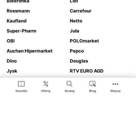
Biedronka
Lidl
Rossmann
Carrefour
Kaufland
Netto
Super-Pharm
Jula
OBI
POLOmarket
Auchan Hipermarket
Pepco
Dino
Douglas
Jysk
RTV EURO AGD
Action
Media Expert
Deichmann
Media Markt
Gazetki
Oferty
Szukaj
Blog
Więcej
Ding.pl to serwis internetowy prezentujący
gazetki promocyjne
oraz
katalogi
sklepów i dużych sieci handlowych. Dzięki
geolokalizacji otrzymasz przede wszystkim oferty sklepów, z
Twojego bliskiego otoczenia. Dodatkowo na stronie znajdziesz
adresy sklepów, więc w trakcie podróży bez problemu trafisz do
ulubionego sklepu.