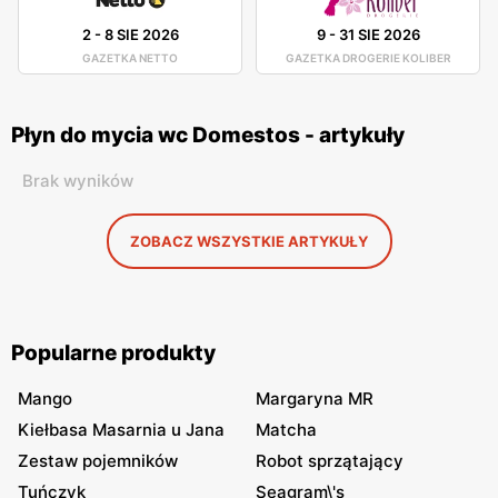
2
-
8 SIE 2026
9
-
31 SIE 2026
GAZETKA NETTO
GAZETKA DROGERIE KOLIBER
Płyn do mycia wc Domestos - artykuły
Brak wyników
ZOBACZ WSZYSTKIE ARTYKUŁY
Popularne produkty
Mango
Margaryna MR
Kiełbasa Masarnia u Jana
Matcha
Zestaw pojemników
Robot sprzątający
Tuńczyk
Seagram\'s