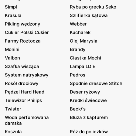
Simpl
Ryba po grecku Seko
Krasula
Szlifierka kątowa
Pikling wędzony
Webber
Cukier Polski Cukier
Kucharek
Farmy Roztocza
Olej Marysia
Monini
Brandy
Valbon
Ciastka Mochi
Szafka wisząca
Lampa LD E
System natryskowy
Pedros
Rosół drobiowy
Spodnie dresowe Stitch
Pędzel Hard Head
Deser ryżowy
Telewizor Philips
Kredki świecowe
Twister
Beck\'s
Woda perfumowana
Bluza z kapturem
damska
Koszula
Róż do policzków