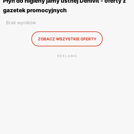
Płyn do higieny jamy ustnej Denivit - oferty z
gazetek promocyjnych
Brak wyników
ZOBACZ WSZYSTKIE OFERTY
REKLAMA