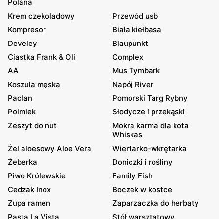
Polana
Krem czekoladowy
Przewód usb
Kompresor
Biała kiełbasa
Develey
Blaupunkt
Ciastka Frank & Oli
Complex
AA
Mus Tymbark
Koszula męska
Napój River
Paclan
Pomorski Targ Rybny
Polmlek
Słodycze i przekąski
Zeszyt do nut
Mokra karma dla kota
Whiskas
Żel aloesowy Aloe Vera
Wiertarko-wkrętarka
Żeberka
Doniczki i rośliny
Piwo Królewskie
Family Fish
Cedzak Inox
Boczek w kostce
Zupa ramen
Zaparzaczka do herbaty
Pasta La Vista
Stół warsztatowy