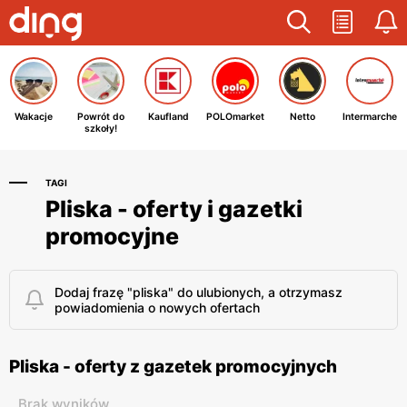
Wakacje
Powrót do
Kaufland
POLOmarket
Netto
Intermarche
szkoły!
TAGI
Pliska - oferty i gazetki
promocyjne
Dodaj frazę "pliska" do ulubionych, a otrzymasz
powiadomienia o nowych ofertach
Pliska - oferty z gazetek promocyjnych
Brak wyników