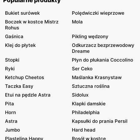
Popularne produkty
Bukiet surówek
Polędwiczki wieprzowe
Boczek w kostce Mistrz
Mola
Rohus
Gaśnica
Pikling wędzony
Klej do płytek
Odkurzacz bezprzewodowy
Dreame
Stopki
Płyn do płukania Coccolino
Ryki
Ser Ceko
Ketchup Cheetos
Maślanka Krasnystaw
Taczka Easy
Sztuczna roślina
Etui na pędzle Astra
Sidolux
Pita
Klapki damskie
Horn
Philadelphia
Astra
Kapsułki do prania Persil
Jumbo
Hard head
Plastelina Happy
Rosół w kostce