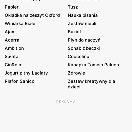
Papier
Tusz
Okładka na zeszyt Oxford
Nauka pisania
Winiarka Białe
Zestaw mebli
Ajax
Bukiet
Acerra
Płyn do naczyń
Ambition
Schab z beczki
Sałata
Coccolino
Cin&cin
Kanapka Tomcio Paluch
Jogurt pitny Łaciaty
Zdrowie
Plafon Sanico
Zestaw kreatywny dla
dzieci
REKLAMA