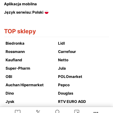
Aplikacja mobilna
Język serwisu: Polski
TOP sklepy
Biedronka
Lidl
Rossmann
Carrefour
Kaufland
Netto
Super-Pharm
Jula
OBI
POLOmarket
Auchan Hipermarket
Pepco
Dino
Douglas
Jysk
RTV EURO AGD
Action
Media Expert