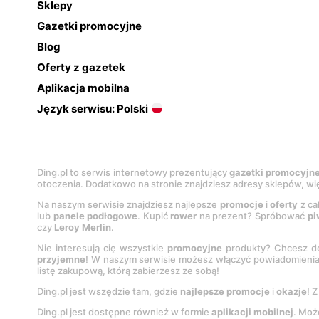
Sklepy
Gazetki promocyjne
Blog
Oferty z gazetek
Aplikacja mobilna
Język serwisu: Polski
Ding.pl to serwis internetowy prezentujący
gazetki promocyjn
otoczenia. Dodatkowo na stronie znajdziesz adresy sklepów, wię
Na naszym serwisie znajdziesz najlepsze
promocje
i
oferty
z ca
lub
panele podłogowe
. Kupić
rower
na prezent? Spróbować
pi
czy
Leroy Merlin
.
Nie interesują cię wszystkie
promocyjne
produkty? Chcesz do
przyjemne
! W naszym serwisie możesz włączyć powiadomieni
listę zakupową, którą zabierzesz ze sobą!
Ding.pl jest wszędzie tam, gdzie
najlepsze promocje
i
okazje
! 
Ding.pl jest dostępne również w formie
aplikacji mobilnej
. Moż