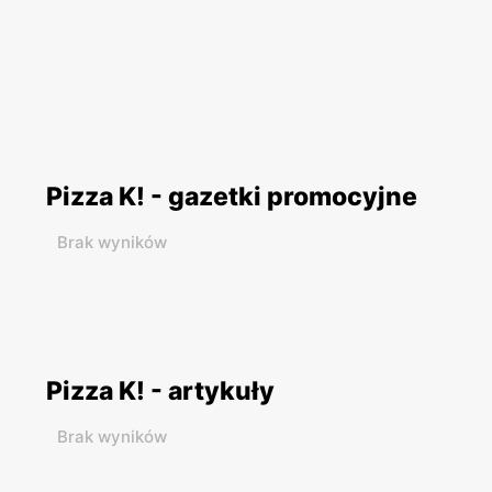
Pizza K! - gazetki promocyjne
Brak wyników
Pizza K! - artykuły
Brak wyników