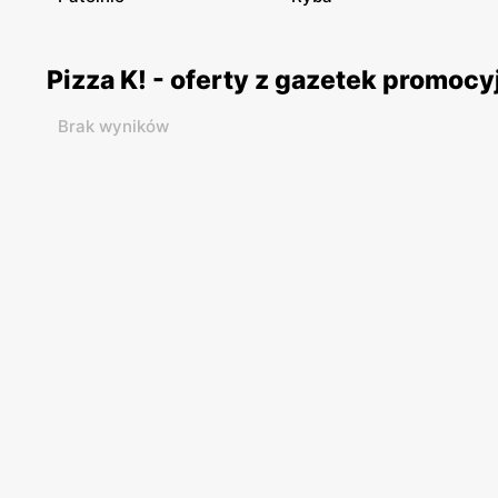
Pizza K! - oferty z gazetek promoc
Brak wyników