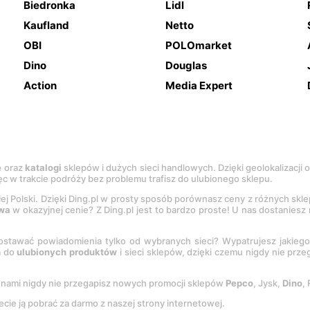
Biedronka
Lidl
Kaufland
Netto
OBI
POLOmarket
Dino
Douglas
Action
Media Expert
e
oraz
katalogi
sklepów i dużych sieci handlowych. Dzięki geolokalizacji
c w trakcie podróży bez problemu trafisz do ulubionego sklepu.
łej Polski. Dzięki Ding.pl w prosty sposób porównasz ceny z różnych skl
wa
w okazyjnej cenie? Z Ding.pl jest to bardzo proste! U nas dostanies
stawać powiadomienia tylko od wybranych sieci? Wypatrujesz jakieg
a do
ulubionych produktów
i sieci sklepów, dzięki czemu nigdy nie prz
Z nami nigdy nie przegapisz nowych promocji sklepów
Pepco
, Jysk,
Dino
,
ecie ją pobrać za darmo z naszej strony internetowej.