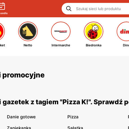
handlu
ket
Netto
Intermarche
Biedronka
Din
ki promocyjne
gazetek z tagiem "Pizza K!". Sprawdź 
Danie gotowe
Pizza
Zapiekanka
Sałatka