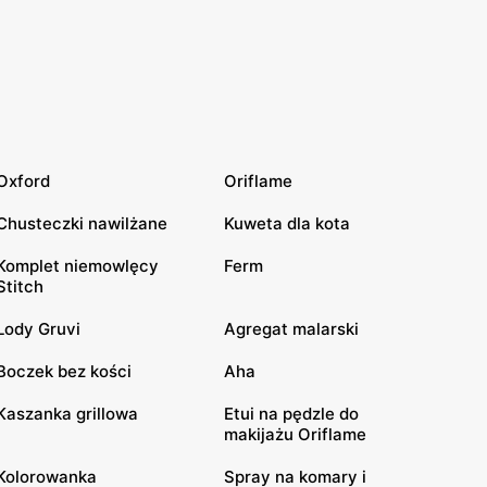
Oxford
Oriflame
Chusteczki nawilżane
Kuweta dla kota
Komplet niemowlęcy
Ferm
Stitch
Lody Gruvi
Agregat malarski
Boczek bez kości
Aha
Kaszanka grillowa
Etui na pędzle do
makijażu Oriflame
Kolorowanka
Spray na komary i