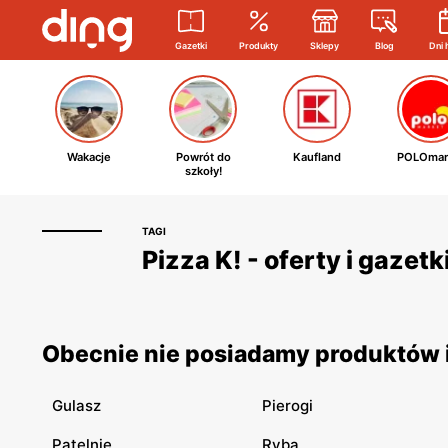
Gazetki
Produkty
Sklepy
Blog
Dni 
Wakacje
Powrót do
Kaufland
POLOmar
szkoły!
TAGI
Pizza K! - oferty i gazet
Obecnie nie posiadamy produktów i 
Gulasz
Pierogi
Patelnie
Ryba