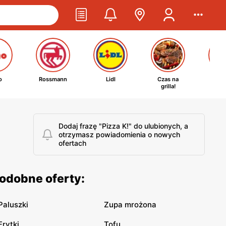
o
Rossmann
Lidl
Czas na
Ta
grilla!
kosm
Dodaj frazę "Pizza K!" do ulubionych, a
otrzymasz powiadomienia o nowych
ofertach
podobne oferty:
Paluszki
Zupa mrożona
Frytki
Tofu