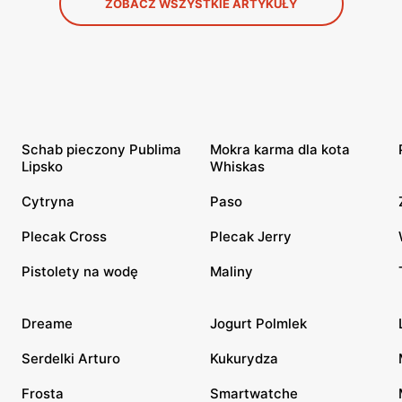
ZOBACZ WSZYSTKIE ARTYKUŁY
Schab pieczony Publima
Mokra karma dla kota
Lipsko
Whiskas
Cytryna
Paso
Plecak Cross
Plecak Jerry
Pistolety na wodę
Maliny
Dreame
Jogurt Polmlek
Serdelki Arturo
Kukurydza
Frosta
Smartwatche