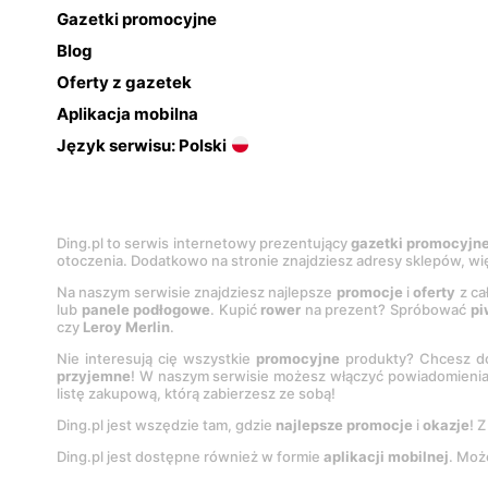
Gazetki promocyjne
Blog
Oferty z gazetek
Aplikacja mobilna
Język serwisu: Polski
Ding.pl to serwis internetowy prezentujący
gazetki promocyjn
otoczenia. Dodatkowo na stronie znajdziesz adresy sklepów, wię
Na naszym serwisie znajdziesz najlepsze
promocje
i
oferty
z ca
lub
panele podłogowe
. Kupić
rower
na prezent? Spróbować
pi
czy
Leroy Merlin
.
Nie interesują cię wszystkie
promocyjne
produkty? Chcesz do
przyjemne
! W naszym serwisie możesz włączyć powiadomieni
listę zakupową, którą zabierzesz ze sobą!
Ding.pl jest wszędzie tam, gdzie
najlepsze promocje
i
okazje
! 
Ding.pl jest dostępne również w formie
aplikacji mobilnej
. Moż