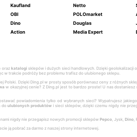
Kaufland
Netto
OBI
POLOmarket
Dino
Douglas
Action
Media Expert
e
oraz
katalogi
sklepów i dużych sieci handlowych. Dzięki geolokalizacji
c w trakcie podróży bez problemu trafisz do ulubionego sklepu.
łej Polski. Dzięki Ding.pl w prosty sposób porównasz ceny z różnych skl
wa
w okazyjnej cenie? Z Ding.pl jest to bardzo proste! U nas dostanies
stawać powiadomienia tylko od wybranych sieci? Wypatrujesz jakieg
a do
ulubionych produktów
i sieci sklepów, dzięki czemu nigdy nie prz
Z nami nigdy nie przegapisz nowych promocji sklepów
Pepco
, Jysk,
Dino
,
ecie ją pobrać za darmo z naszej strony internetowej.