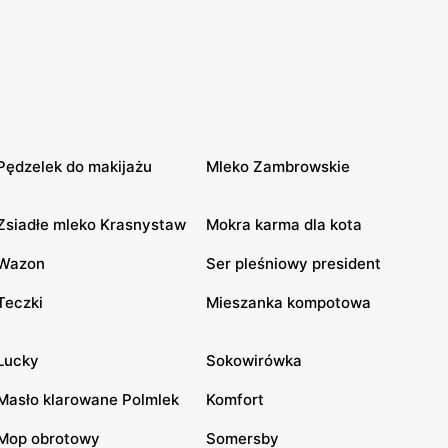
Pędzelek do makijażu
Mleko Zambrowskie
Zsiadłe mleko Krasnystaw
Mokra karma dla kota
Wazon
Ser pleśniowy president
Teczki
Mieszanka kompotowa
Lucky
Sokowirówka
Masło klarowane Polmlek
Komfort
Mop obrotowy
Somersby