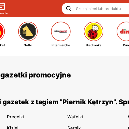
handlu
ket
Netto
Intermarche
Biedronka
Din
 i gazetki promocyjne
gazetek z tagiem "Piernik Kętrzyn". S
Precelki
Wafelki
Kisiel
Sernik