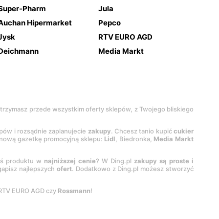
Super-Pharm
Jula
Auchan Hipermarket
Pepco
Jysk
RTV EURO AGD
Deichmann
Media Markt
 otrzymasz przede wszystkim oferty sklepów, z Twojego bliskiego
epów i rozsądnie zaplanujecie
zakupy
. Chcesz tanio kupić
cukier
z nową gazetkę promocyjną sklepu:
Lidl
, Biedronka,
Media Markt
oś produktu w
najniższej cenie
? W Ding.pl
zakupy są proste i
egapisz najlepszych
ofert
. Dodatkowo z Ding.pl możesz stworzyć
 RTV EURO AGD czy
Rossmann
!