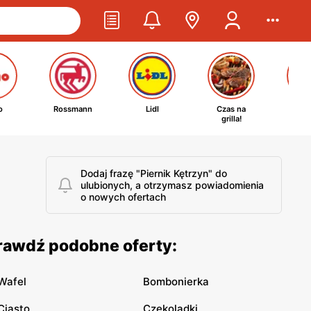
o
Rossmann
Lidl
Czas na
Ta
grilla!
kosm
Dodaj frazę "Piernik Kętrzyn" do
ulubionych, a otrzymasz powiadomienia
o nowych ofertach
prawdź podobne oferty:
Wafel
Bombonierka
Ciasto
Czekoladki