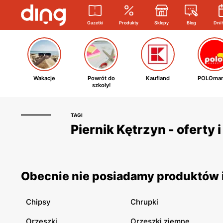
Gazetki
Produkty
Sklepy
Blog
Dni 
Wakacje
Powrót do
Kaufland
POLOmar
szkoły!
TAGI
Piernik Kętrzyn - oferty
Obecnie nie posiadamy produktów i 
Chipsy
Chrupki
Orzeszki
Orzeszki ziemne