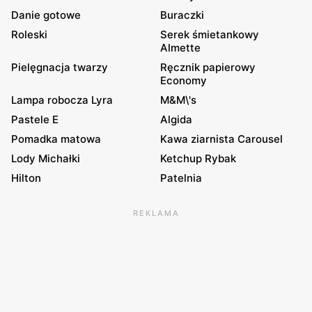
Danie gotowe
Buraczki
Roleski
Serek śmietankowy
Almette
Pielęgnacja twarzy
Ręcznik papierowy
Economy
Lampa robocza Lyra
M&M\'s
Pastele E
Algida
Pomadka matowa
Kawa ziarnista Carousel
Lody Michałki
Ketchup Rybak
Hilton
Patelnia
REKLAMA