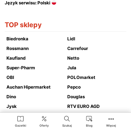
Język serwisu: Polski
TOP sklepy
Biedronka
Lidl
Rossmann
Carrefour
Kaufland
Netto
Super-Pharm
Jula
OBI
POLOmarket
Auchan Hipermarket
Pepco
Dino
Douglas
Jysk
RTV EURO AGD
Action
Media Expert
Deichmann
Media Markt
Gazetki
Oferty
Szukaj
Blog
Więcej