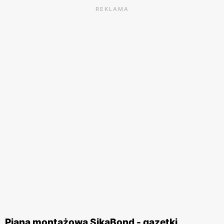
REKLAMA
Piana montażowa SikaBond - gazetki