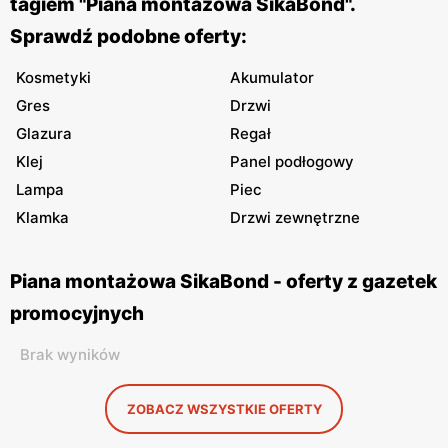
tagiem "Piana montażowa SikaBond".
Sprawdź podobne oferty:
Kosmetyki
Akumulator
Gres
Drzwi
Glazura
Regał
Klej
Panel podłogowy
Lampa
Piec
Klamka
Drzwi zewnętrzne
Piana montażowa SikaBond - oferty z gazetek
promocyjnych
Brak wyników
ZOBACZ WSZYSTKIE OFERTY