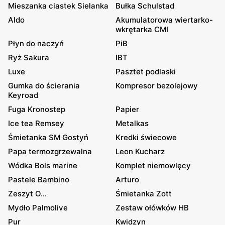
Mieszanka ciastek Sielanka
Bułka Schulstad
Aldo
Akumulatorowa wiertarko-
wkrętarka CMI
Płyn do naczyń
PiB
Ryż Sakura
IBT
Luxe
Pasztet podlaski
Gumka do ścierania
Kompresor bezolejowy
Keyroad
Fuga Kronostep
Papier
Ice tea Remsey
Metalkas
Śmietanka SM Gostyń
Kredki świecowe
Papa termozgrzewalna
Leon Kucharz
Wódka Bols marine
Komplet niemowlęcy
Pastele Bambino
Arturo
Zeszyt O...
Śmietanka Zott
Mydło Palmolive
Zestaw ołówków HB
Pur
Kwidzyn