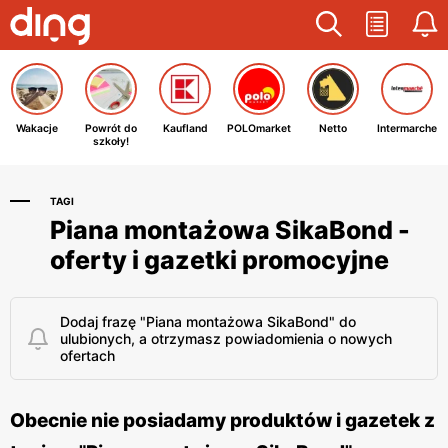
Wakacje
Powrót do
Kaufland
POLOmarket
Netto
Intermarche
szkoły!
TAGI
Piana montażowa SikaBond -
oferty i gazetki promocyjne
Dodaj frazę "Piana montażowa SikaBond" do
ulubionych, a otrzymasz powiadomienia o nowych
ofertach
Obecnie nie posiadamy produktów i gazetek z