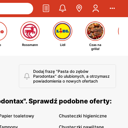
o
Rossmann
Lidl
Czas na
Ta
grilla!
kosm
Dodaj frazę "Pasta do zębów
Parodontax" do ulubionych, a otrzymasz
powiadomienia o nowych ofertach
odontax". Sprawdź podobne oferty:
Papier toaletowy
Chusteczki higieniczne
Tampony
Chusteczki nawilżane