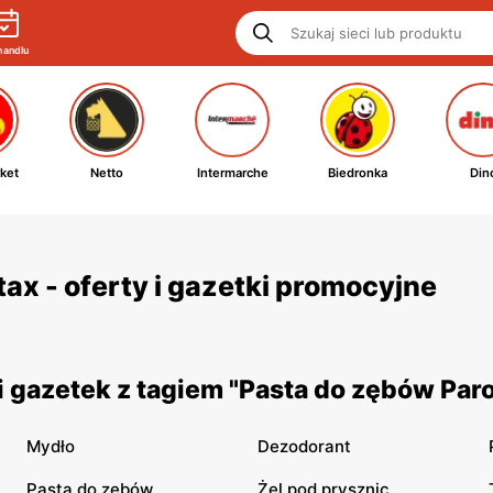
handlu
ket
Netto
Intermarche
Biedronka
Din
ax - oferty i gazetki promocyjne
 gazetek z tagiem "Pasta do zębów Par
Mydło
Dezodorant
Pasta do zębów
Żel pod prysznic