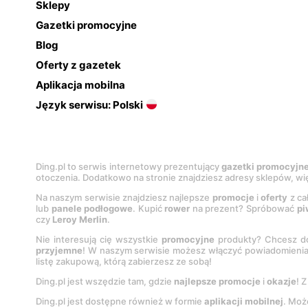
Sklepy
Gazetki promocyjne
Blog
Oferty z gazetek
Aplikacja mobilna
Język serwisu: Polski
Ding.pl to serwis internetowy prezentujący
gazetki promocyjn
otoczenia. Dodatkowo na stronie znajdziesz adresy sklepów, wię
Na naszym serwisie znajdziesz najlepsze
promocje
i
oferty
z ca
lub
panele podłogowe
. Kupić
rower
na prezent? Spróbować
pi
czy
Leroy Merlin
.
Nie interesują cię wszystkie
promocyjne
produkty? Chcesz do
przyjemne
! W naszym serwisie możesz włączyć powiadomieni
listę zakupową, którą zabierzesz ze sobą!
Ding.pl jest wszędzie tam, gdzie
najlepsze promocje
i
okazje
! 
Ding.pl jest dostępne również w formie
aplikacji mobilnej
. Moż