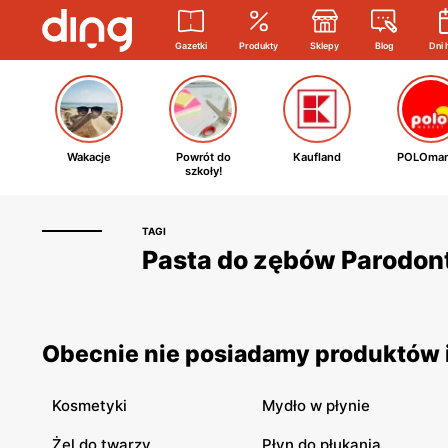
Gazetki
Produkty
Sklepy
Blog
Dni 
Wakacje
Powrót do
Kaufland
POLOmar
szkoły!
TAGI
Pasta do zębów Parodont
Obecnie nie posiadamy produktów i
Kosmetyki
Mydło w płynie
Żel do twarzy
Płyn do płukania