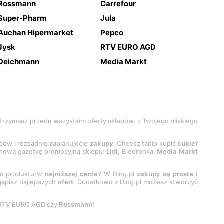
Rossmann
Carrefour
Super-Pharm
Jula
Auchan Hipermarket
Pepco
Jysk
RTV EURO AGD
Deichmann
Media Markt
 otrzymasz przede wszystkim oferty sklepów, z Twojego bliskiego
epów i rozsądnie zaplanujecie
zakupy
. Chcesz tanio kupić
cukier
z nową gazetkę promocyjną sklepu:
Lidl
, Biedronka,
Media Markt
oś produktu w
najniższej cenie
? W Ding.pl
zakupy są proste i
egapisz najlepszych
ofert
. Dodatkowo z Ding.pl możesz stworzyć
 RTV EURO AGD czy
Rossmann
!