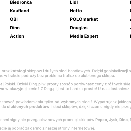
Biedronka
Lidl
Kaufland
Netto
OBI
POLOmarket
Dino
Douglas
Action
Media Expert
e
oraz
katalogi
sklepów i dużych sieci handlowych. Dzięki geolokalizacji
c w trakcie podróży bez problemu trafisz do ulubionego sklepu.
łej Polski. Dzięki Ding.pl w prosty sposób porównasz ceny z różnych skl
wa
w okazyjnej cenie? Z Ding.pl jest to bardzo proste! U nas dostanies
stawać powiadomienia tylko od wybranych sieci? Wypatrujesz jakieg
a do
ulubionych produktów
i sieci sklepów, dzięki czemu nigdy nie prz
Z nami nigdy nie przegapisz nowych promocji sklepów
Pepco
, Jysk,
Dino
,
ecie ją pobrać za darmo z naszej strony internetowej.