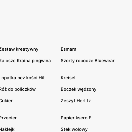
Zestaw kreatywny
Esmara
Kalosze Kraina pingwina
Szorty robocze Bluewear
Łopatka bez kości Hit
Kreisel
Róż do policzków
Boczek wędzony
Cukier
Zeszyt Herlitz
Przecier
Papier ksero E
Naklejki
Stek wołowy