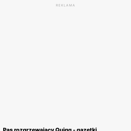
REKLAMA
Pas rozgrzewający Quigg - gazetki