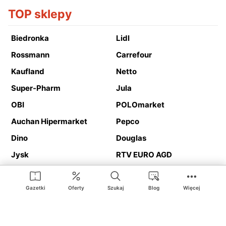
TOP sklepy
Biedronka
Lidl
Rossmann
Carrefour
Kaufland
Netto
Super-Pharm
Jula
OBI
POLOmarket
Auchan Hipermarket
Pepco
Dino
Douglas
Jysk
RTV EURO AGD
Action
Media Expert
Deichmann
Media Markt
Gazetki
Oferty
Szukaj
Blog
Więcej
Ding.pl to serwis internetowy prezentujący
gazetki promocyjne
oraz
katalogi
sklepów i dużych sieci handlowych. Dzięki