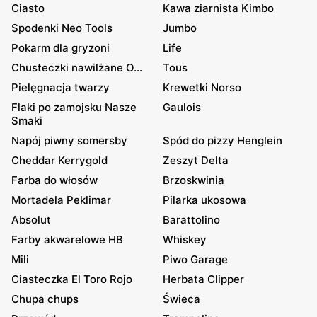
Ciasto
Kawa ziarnista Kimbo
Spodenki Neo Tools
Jumbo
Pokarm dla gryzoni
Life
Chusteczki nawilżane O...
Tous
Pielęgnacja twarzy
Krewetki Norso
Flaki po zamojsku Nasze
Gaulois
Smaki
Napój piwny somersby
Spód do pizzy Henglein
Cheddar Kerrygold
Zeszyt Delta
Farba do włosów
Brzoskwinia
Mortadela Peklimar
Pilarka ukosowa
Absolut
Barattolino
Farby akwarelowe HB
Whiskey
Mili
Piwo Garage
Ciasteczka El Toro Rojo
Herbata Clipper
Chupa chups
Świeca