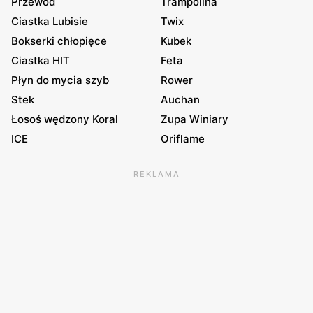
Przewód
Trampolina
Ciastka Lubisie
Twix
Bokserki chłopięce
Kubek
Ciastka HIT
Feta
Płyn do mycia szyb
Rower
Stek
Auchan
Łosoś wędzony Koral
Zupa Winiary
ICE
Oriflame
REKLAMA