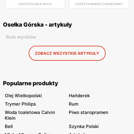
GAZETKA HALA WOLA
GAZETKA MAKRO CASH&CARRY
Osełka Górska - artykuły
Brak wyników
ZOBACZ WSZYSTKIE ARTYKUŁY
Popularne produkty
Olej Wielkopolski
Hańderek
Trymer Philips
Rum
Woda toaletowa Calvin
Piwo staropramen
Klein
Bell
Szynka Polski