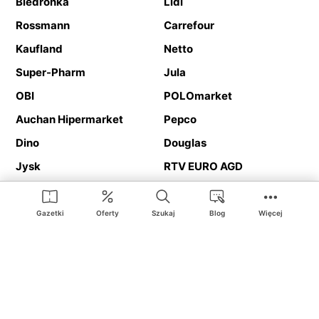
Biedronka
Lidl
Rossmann
Carrefour
Kaufland
Netto
Super-Pharm
Jula
OBI
POLOmarket
Auchan Hipermarket
Pepco
Dino
Douglas
Jysk
RTV EURO AGD
Action
Media Expert
Deichmann
Media Markt
Gazetki
Oferty
Szukaj
Blog
Więcej
Ding.pl to serwis internetowy prezentujący
gazetki promocyjne
oraz
katalogi
sklepów i dużych sieci handlowych. Dzięki
geolokalizacji otrzymasz przede wszystkim oferty sklepów, z
Twojego bliskiego otoczenia. Dodatkowo na stronie znajdziesz
adresy sklepów, więc w trakcie podróży bez problemu trafisz do
ulubionego sklepu.