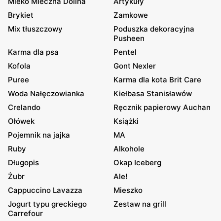
Mleko Mleczna Dolina
Artykuły
Brykiet
Zamkowe
Mix tłuszczowy
Poduszka dekoracyjna
Pusheen
Karma dla psa
Pentel
Kofola
Gont Nexler
Puree
Karma dla kota Brit Care
Woda Nałęczowianka
Kiełbasa Stanisławów
Crelando
Ręcznik papierowy Auchan
Ołówek
Książki
Pojemnik na jajka
MA
Ruby
Alkohole
Długopis
Okap Iceberg
Żubr
Ale!
Cappuccino Lavazza
Mieszko
Jogurt typu greckiego
Zestaw na grill
Carrefour