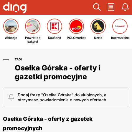
Wakacje
Powrót do
Kaufland
POLOmarket
Netto
Intermarche
szkoły!
TAGI
Osełka Górska - oferty i
gazetki promocyjne
Dodaj frazę "Osełka Górska" do ulubionych, a
otrzymasz powiadomienia o nowych ofertach
Osełka Górska - oferty z gazetek
promocyjnych