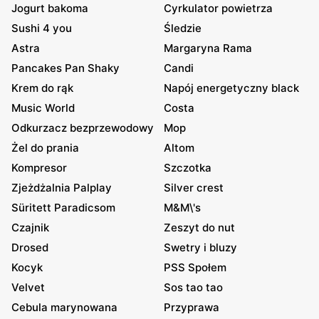
Jogurt bakoma
Cyrkulator powietrza
Sushi 4 you
Śledzie
Astra
Margaryna Rama
Pancakes Pan Shaky
Candi
Krem do rąk
Napój energetyczny black
Music World
Costa
Odkurzacz bezprzewodowy
Mop
Żel do prania
Altom
Kompresor
Szczotka
Zjeżdżalnia Palplay
Silver crest
Süritett Paradicsom
M&M\'s
Czajnik
Zeszyt do nut
Drosed
Swetry i bluzy
Kocyk
PSS Społem
Velvet
Sos tao tao
Cebula marynowana
Przyprawa