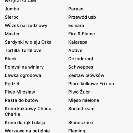
wkrętarka CMI
Jumbo
Parasol
Sierpc
Przewód usb
Wózek narzędziowy
Esmara
Master
Fire & Flame
Sardynki w oleju Orka
Kalarepa
Tortilla Tortillove
Active
Black
Dezodorant
Pomysł na winiary
Schweppes
Ławka ogrodowa
Zestaw ołówków
Pędzel
Pióro kulkowe Frixion
Piwo Miłosław
Piwo Żubr
Pasta do butów
Mięso mielone
Krem kakaowy Choco
Sodastream
Charlie
Krem do rąk Luksja
Słoneczniki
Warzywa na patelnie
Flaming