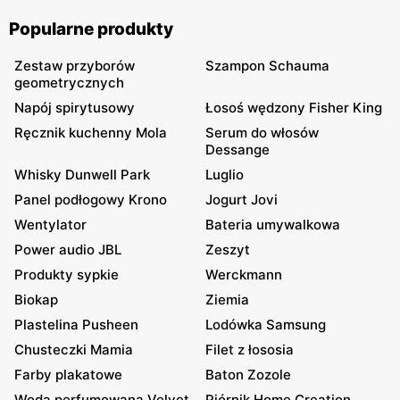
Popularne produkty
Zestaw przyborów
Szampon Schauma
geometrycznych
Napój spirytusowy
Łosoś wędzony Fisher King
Ręcznik kuchenny Mola
Serum do włosów
Dessange
Whisky Dunwell Park
Luglio
Panel podłogowy Krono
Jogurt Jovi
Wentylator
Bateria umywalkowa
Power audio JBL
Zeszyt
Produkty sypkie
Werckmann
Biokap
Ziemia
Plastelina Pusheen
Lodówka Samsung
Chusteczki Mamia
Filet z łososia
Farby plakatowe
Baton Zozole
Woda perfumowana Velvet
Piórnik Home Creation