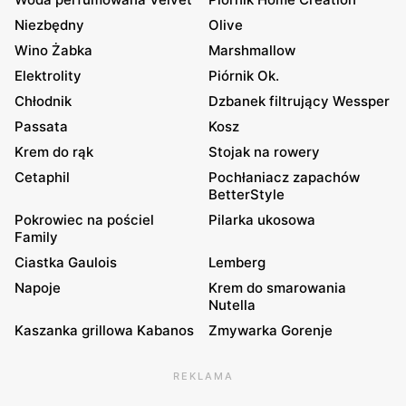
Niezbędny
Olive
Wino Żabka
Marshmallow
Elektrolity
Piórnik Ok.
Chłodnik
Dzbanek filtrujący Wessper
Passata
Kosz
Krem do rąk
Stojak na rowery
Cetaphil
Pochłaniacz zapachów
BetterStyle
Pokrowiec na pościel
Pilarka ukosowa
Family
Ciastka Gaulois
Lemberg
Napoje
Krem do smarowania
Nutella
Kaszanka grillowa Kabanos
Zmywarka Gorenje
REKLAMA