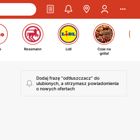
o
Rossmann
Lidl
Czas na
Ta
grilla!
kosm
Dodaj frazę "odtłuszczacz" do
ulubionych, a otrzymasz powiadomienia
o nowych ofertach