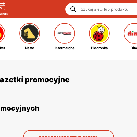
handlu
ket
Netto
Intermarche
Biedronka
Din
gazetki promocyjne
romocyjnych