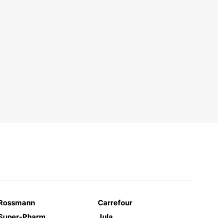
Rossmann
Carrefour
Super-Pharm
Jula