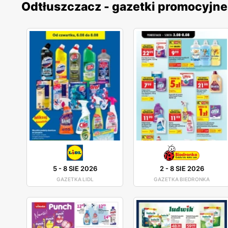
Odtłuszczacz - gazetki promocyjne
5
-
8 SIE 2026
2
-
8 SIE 2026
GAZETKA LIDL
GAZETKA BIEDRONKA