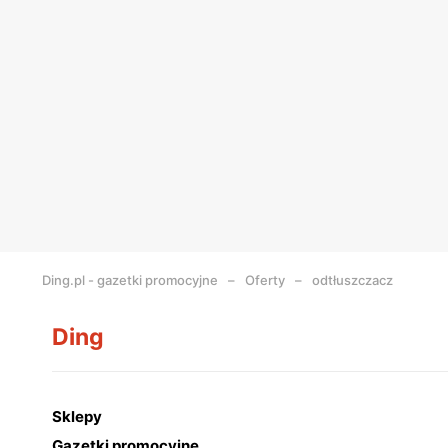
Ding.pl - gazetki promocyjne
Oferty
odtłuszczacz
Ding
Sklepy
Gazetki promocyjne