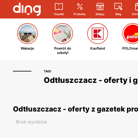
Gazetki
Produkty
Sklepy
Blog
Dni 
Wakacje
Powrót do
Kaufland
POLOmar
szkoły!
TAGI
Odtłuszczacz - oferty i 
Odtłuszczacz - oferty z gazetek p
Brak wyników