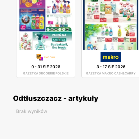
9
-
31 SIE 2026
3
-
17 SIE 2026
GAZETKA DROGERIE POLSKIE
GAZETKA MAKRO CASH&CARRY
Odtłuszczacz - artykuły
Brak wyników