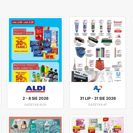
2
-
8 SIE 2026
31 LIP
-
31 SIE 2026
GAZETKA ALDI
GAZETKA AT