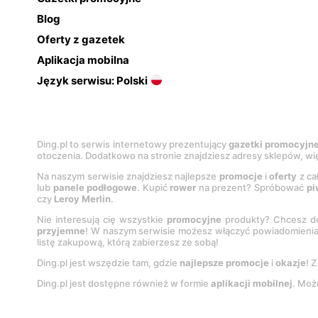
Blog
Oferty z gazetek
Aplikacja mobilna
Język serwisu: Polski
Ding.pl to serwis internetowy prezentujący
gazetki promocyjn
otoczenia. Dodatkowo na stronie znajdziesz adresy sklepów, wię
Na naszym serwisie znajdziesz najlepsze
promocje
i
oferty
z ca
lub
panele podłogowe
. Kupić
rower
na prezent? Spróbować
pi
czy
Leroy Merlin
.
Nie interesują cię wszystkie
promocyjne
produkty? Chcesz do
przyjemne
! W naszym serwisie możesz włączyć powiadomieni
listę zakupową, którą zabierzesz ze sobą!
Ding.pl jest wszędzie tam, gdzie
najlepsze promocje
i
okazje
! 
Ding.pl jest dostępne również w formie
aplikacji mobilnej
. Moż