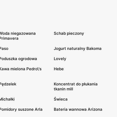
Woda niegazowana
Schab pieczony
Primavera
Paso
Jogurt naturalny Bakoma
Poduszka ogrodowa
Lovely
Kawa mielona Pedro\'s
Hebe
Pędzelek
Koncentrat do płukania
tkanin mill
Michałki
Świeca
Pomidory suszone Arla
Bateria wannowa Arizona