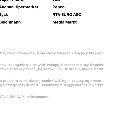
Auchan Hipermarket
Pepco
Jysk
RTV EURO AGD
Deichmann
Media Markt
 otrzymasz przede wszystkim oferty sklepów, z Twojego bliskiego
epów i rozsądnie zaplanujecie
zakupy
. Chcesz tanio kupić
cukier
z nową gazetkę promocyjną sklepu:
Lidl
, Biedronka,
Media Markt
oś produktu w
najniższej cenie
? W Ding.pl
zakupy są proste i
egapisz najlepszych
ofert
. Dodatkowo z Ding.pl możesz stworzyć
 RTV EURO AGD czy
Rossmann
!