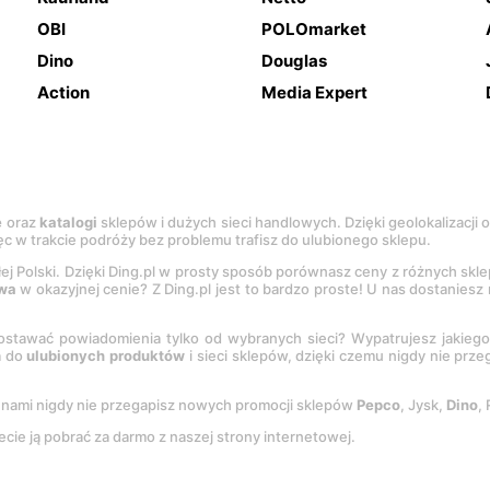
OBI
POLOmarket
Dino
Douglas
Action
Media Expert
e
oraz
katalogi
sklepów i dużych sieci handlowych. Dzięki geolokalizacji
c w trakcie podróży bez problemu trafisz do ulubionego sklepu.
łej Polski. Dzięki Ding.pl w prosty sposób porównasz ceny z różnych skl
wa
w okazyjnej cenie? Z Ding.pl jest to bardzo proste! U nas dostanies
stawać powiadomienia tylko od wybranych sieci? Wypatrujesz jakieg
a do
ulubionych produktów
i sieci sklepów, dzięki czemu nigdy nie prz
Z nami nigdy nie przegapisz nowych promocji sklepów
Pepco
, Jysk,
Dino
,
ecie ją pobrać za darmo z naszej strony internetowej.