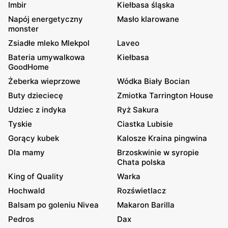
Imbir
Kiełbasa śląska
Napój energetyczny
Masło klarowane
monster
Zsiadłe mleko Mlekpol
Laveo
Bateria umywalkowa
Kiełbasa
GoodHome
Żeberka wieprzowe
Wódka Biały Bocian
Buty dzieciecę
Zmiotka Tarrington House
Udziec z indyka
Ryż Sakura
Tyskie
Ciastka Lubisie
Gorący kubek
Kalosze Kraina pingwina
Dla mamy
Brzoskwinie w syropie
Chata polska
King of Quality
Warka
Hochwald
Rozświetlacz
Balsam po goleniu Nivea
Makaron Barilla
Pedros
Dax