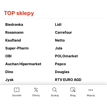
TOP sklepy
Biedronka
Lidl
Rossmann
Carrefour
Kaufland
Netto
Super-Pharm
Jula
OBI
POLOmarket
Auchan Hipermarket
Pepco
Dino
Douglas
Jysk
RTV EURO AGD
Action
Media Expert
Deichmann
Media Markt
Gazetki
Oferty
Szukaj
Blog
Więcej