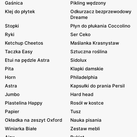
Gaśnica
Pikling wędzony
Klej do płytek
Odkurzacz bezprzewodowy
Dreame
Stopki
Płyn do płukania Coccolino
Ryki
Ser Ceko
Ketchup Cheetos
Maślanka Krasnystaw
Taczka Easy
Sztuczna roślina
Etui na pędzle Astra
Sidolux
Pita
Klapki damskie
Horn
Philadelphia
Astra
Kapsułki do prania Persil
Jumbo
Hard head
Plastelina Happy
Rosół w kostce
Papier
Tusz
Okładka na zeszyt Oxford
Nauka pisania
Winiarka Białe
Zestaw mebli