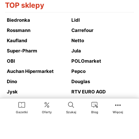
TOP sklepy
Biedronka
Lidl
Rossmann
Carrefour
Kaufland
Netto
Super-Pharm
Jula
OBI
POLOmarket
Auchan Hipermarket
Pepco
Dino
Douglas
Jysk
RTV EURO AGD
Action
Media Expert
Deichmann
Media Markt
Gazetki
Oferty
Szukaj
Blog
Więcej
Ding.pl to serwis internetowy prezentujący
gazetki promocyjne
oraz
katalogi
sklepów i dużych sieci handlowych. Dzięki