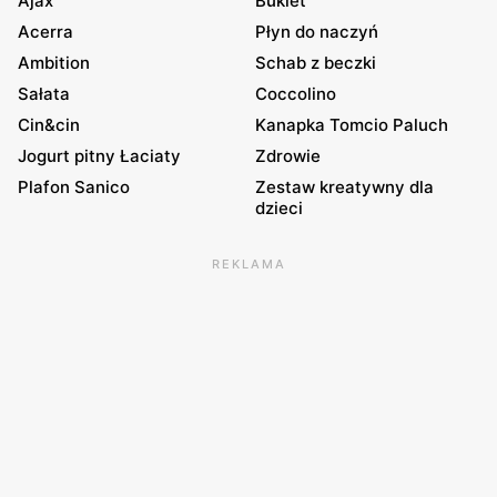
Ajax
Bukiet
Acerra
Płyn do naczyń
Ambition
Schab z beczki
Sałata
Coccolino
Cin&cin
Kanapka Tomcio Paluch
Jogurt pitny Łaciaty
Zdrowie
Plafon Sanico
Zestaw kreatywny dla
dzieci
REKLAMA