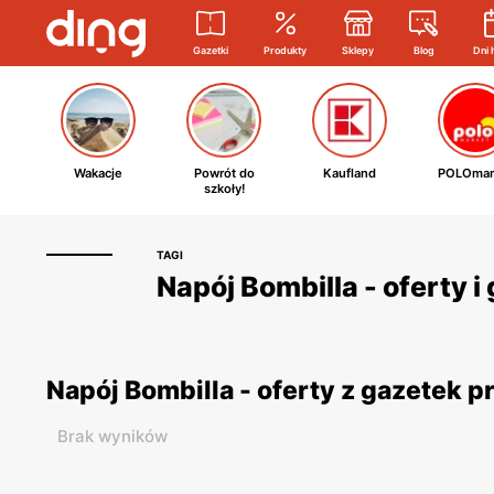
Gazetki
Produkty
Sklepy
Blog
Dni 
Wakacje
Powrót do
Kaufland
POLOmar
szkoły!
TAGI
Napój Bombilla - oferty 
Napój Bombilla - oferty z gazetek 
Brak wyników