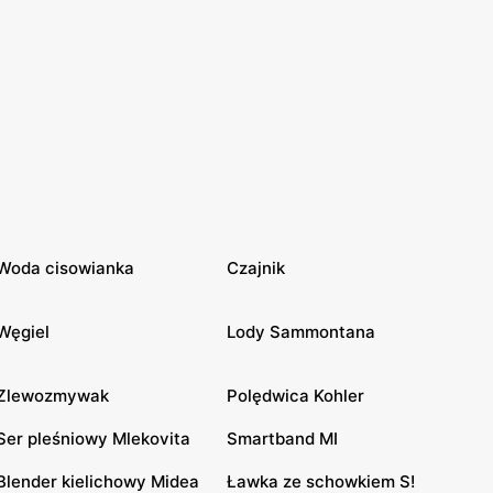
Woda cisowianka
Czajnik
Węgiel
Lody Sammontana
Zlewozmywak
Polędwica Kohler
Ser pleśniowy Mlekovita
Smartband MI
Blender kielichowy Midea
Ławka ze schowkiem S!