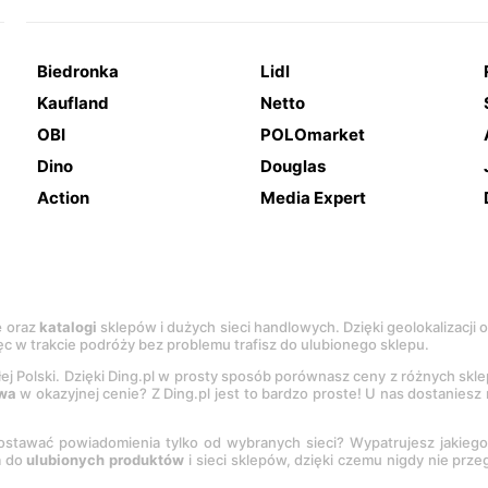
Biedronka
Lidl
Kaufland
Netto
OBI
POLOmarket
Dino
Douglas
Action
Media Expert
e
oraz
katalogi
sklepów i dużych sieci handlowych. Dzięki geolokalizacji
c w trakcie podróży bez problemu trafisz do ulubionego sklepu.
łej Polski. Dzięki Ding.pl w prosty sposób porównasz ceny z różnych skl
wa
w okazyjnej cenie? Z Ding.pl jest to bardzo proste! U nas dostanies
stawać powiadomienia tylko od wybranych sieci? Wypatrujesz jakieg
a do
ulubionych produktów
i sieci sklepów, dzięki czemu nigdy nie prz