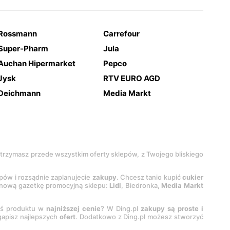
Rossmann
Carrefour
Super-Pharm
Jula
Auchan Hipermarket
Pepco
Jysk
RTV EURO AGD
Deichmann
Media Markt
 otrzymasz przede wszystkim oferty sklepów, z Twojego bliskiego
epów i rozsądnie zaplanujecie
zakupy
. Chcesz tanio kupić
cukier
z nową gazetkę promocyjną sklepu:
Lidl
, Biedronka,
Media Markt
oś produktu w
najniższej cenie
? W Ding.pl
zakupy są proste i
egapisz najlepszych
ofert
. Dodatkowo z Ding.pl możesz stworzyć