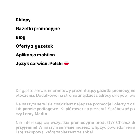
Sklepy
Gazetki promocyjne
Blog
Oferty z gazetek
Aplikacja mobilna
Język serwisu: Polski
Ding.pl to serwis internetowy prezentujący
gazetki promocyjn
otoczenia. Dodatkowo na stronie znajdziesz adresy sklepów, wię
Na naszym serwisie znajdziesz najlepsze
promocje
i
oferty
z ca
lub
panele podłogowe
. Kupić
rower
na prezent? Spróbować
pi
czy
Leroy Merlin
.
Nie interesują cię wszystkie
promocyjne
produkty? Chcesz do
przyjemne
! W naszym serwisie możesz włączyć powiadomieni
listę zakupową, którą zabierzesz ze sobą!