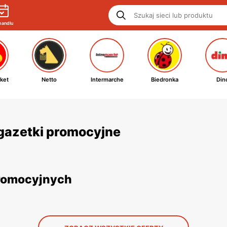
handlu
ket
Netto
Intermarche
Biedronka
Din
i gazetki promocyjne
promocyjnych