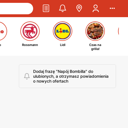
o
Rossmann
Lidl
Czas na
Ta
grilla!
kosm
Dodaj frazę "Napój Bombilla" do
ulubionych, a otrzymasz powiadomienia
o nowych ofertach