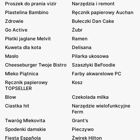
Proszek do prania vizir
Narzędzia i remont
Plastelina Bambino
Ręcznik papierowy Auchan
Zdrowie
Bułeczki Dan Cake
Go Active
Żubr
Płatki jaglane Melvit
Ramen
Kuweta dla kota
Delisana
Masło
Pilarka ukosowa
Cheeseburger Twoje Bistro
Szaszłyki BeFoodie
Mleko Piątnica
Farby akwarelowe PC
Ręcznik papierowy
Kosz
TOPSELLER
Blow
Czekolada milka
Ciastka hit
Narzędzie wielofunkcyjne
Ferm
Twaróg Mlekovita
Grant's
Spodenki damskie
Pieczywo
Fiesta Española
Żwirek Hilton