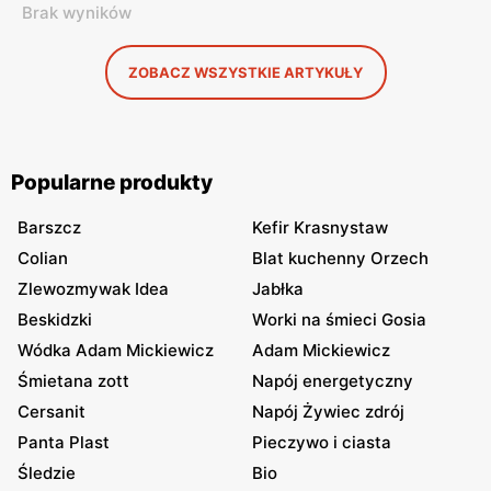
Brak wyników
ZOBACZ WSZYSTKIE ARTYKUŁY
Popularne produkty
Barszcz
Kefir Krasnystaw
Colian
Blat kuchenny Orzech
Zlewozmywak Idea
Jabłka
Beskidzki
Worki na śmieci Gosia
Wódka Adam Mickiewicz
Adam Mickiewicz
Śmietana zott
Napój energetyczny
Cersanit
Napój Żywiec zdrój
Panta Plast
Pieczywo i ciasta
Śledzie
Bio