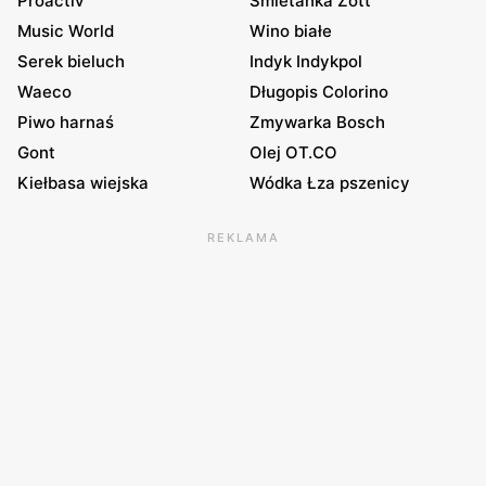
Proactiv
Śmietanka Zott
Music World
Wino białe
Serek bieluch
Indyk Indykpol
Waeco
Długopis Colorino
Piwo harnaś
Zmywarka Bosch
Gont
Olej OT.CO
Kiełbasa wiejska
Wódka Łza pszenicy
REKLAMA