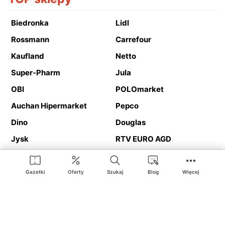
Biedronka
Lidl
Rossmann
Carrefour
Kaufland
Netto
Super-Pharm
Jula
OBI
POLOmarket
Auchan Hipermarket
Pepco
Dino
Douglas
Jysk
RTV EURO AGD
Action
Media Expert
Deichmann
Media Markt
Gazetki
Oferty
Szukaj
Blog
Więcej
Ding.pl to serwis internetowy prezentujący
gazetki promocyjne
oraz
katalogi
sklepów i dużych sieci handlowych. Dzięki
geolokalizacji otrzymasz przede wszystkim oferty sklepów, z