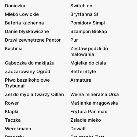
Doniczka
Switch on
Mleko Łowickie
Brytfanna S!
Bateria kuchenna
Pomidory Simpl
Danie błyskawiczne
Szampon Biokap
Drzwi zewnętrzne Pantor
Pur
Kuchnia
Zestaw pędzli do
malowania
Gąbeczka do makijażu
Mgiełka do ciała
Zaczarowany Ogród
BetterStyle
Piwo bezalkoholowe
Armatura
Trybunał
Żel do mycia twarzy Oillan
Wełna mineralna Ursa
Rower
Maślanka mrągowska
Klapki
Frytura Pan max
Taczka
Zsiadłe mleko
Werckmann
Dewalt