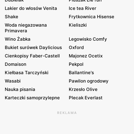
Lakier do włosów Venita
Ice tea River
Shake
Frytkownica Hisense
Woda niegazowana
Kieliszki
Primavera
Wino Żabka
Legowisko Comfy
Bukiet surówek Daylicious
Oxford
Cienkopisy Faber-Castell
Majonez Ocetix
Domaison
Pekpol
Kiełbasa Tarczyński
Ballantine's
Wasabi
Pawilon ogrodowy
Nauka pisania
Krzesło Olive
Karteczki samoprzylepne
Plecak Everlast
REKLAMA