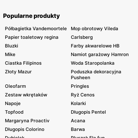
Popularne produkty
Półbagietka Vandemoortele
Mop obrotowy Vileda
Papier toaletowy regina
Carlsberg
Bluzki
Farby akwarelowe HB
Mike
Namiot garażowy Hamron
Ciastka Filipinos
Woda Staropolanka
Złoty Mazur
Poduszka dekoracyjna
Pusheen
Oleofarm
Pringles
Zestaw wkrętaków
Ryż Cenos
Napoje
Kolarki
Topfood
Długopis Pentel
Margaryna Proactiv
Acana
Długopis Colorino
Barwa
Dubielak
Pluszak Ele fun