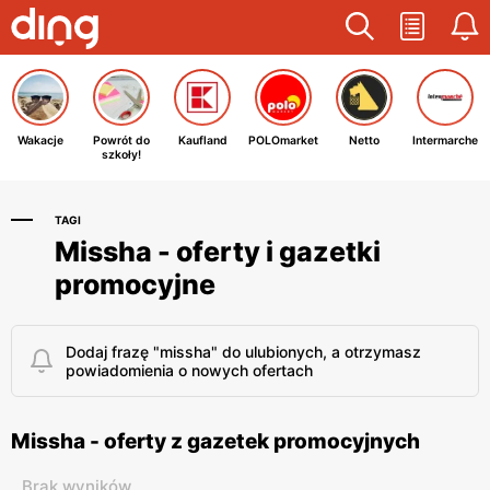
Wakacje
Powrót do
Kaufland
POLOmarket
Netto
Intermarche
szkoły!
TAGI
Missha - oferty i gazetki
promocyjne
Dodaj frazę "missha" do ulubionych, a otrzymasz
powiadomienia o nowych ofertach
Missha - oferty z gazetek promocyjnych
Brak wyników