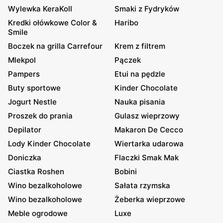
Wylewka KeraKoll
Smaki z Fydryków
Kredki ołówkowe Color &
Haribo
Smile
Boczek na grilla Carrefour
Krem z filtrem
Mlekpol
Pączek
Pampers
Etui na pędzle
Buty sportowe
Kinder Chocolate
Jogurt Nestle
Nauka pisania
Proszek do prania
Gulasz wieprzowy
Depilator
Makaron De Cecco
Lody Kinder Chocolate
Wiertarka udarowa
Doniczka
Flaczki Smak Mak
Ciastka Roshen
Bobini
Wino bezalkoholowe
Sałata rzymska
Wino bezalkoholowe
Żeberka wieprzowe
Meble ogrodowe
Luxe