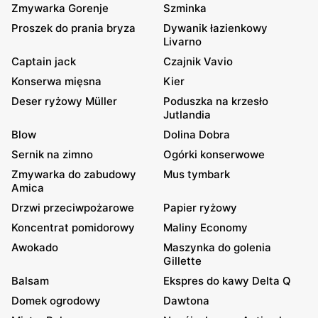
Zmywarka Gorenje
Szminka
Proszek do prania bryza
Dywanik łazienkowy
Livarno
Captain jack
Czajnik Vavio
Konserwa mięsna
Kier
Deser ryżowy Müller
Poduszka na krzesło
Jutlandia
Blow
Dolina Dobra
Sernik na zimno
Ogórki konserwowe
Zmywarka do zabudowy
Mus tymbark
Amica
Drzwi przeciwpożarowe
Papier ryżowy
Koncentrat pomidorowy
Maliny Economy
Awokado
Maszynka do golenia
Gillette
Balsam
Ekspres do kawy Delta Q
Domek ogrodowy
Dawtona