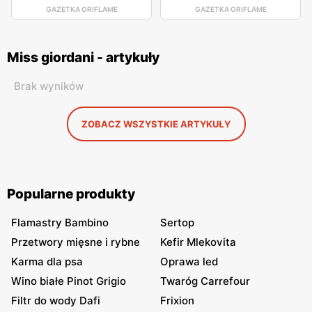
GAZETKA ORIFLAME
GAZETKA ORIFLAME
Miss giordani - artykuły
Brak wyników
ZOBACZ WSZYSTKIE ARTYKUŁY
Popularne produkty
Flamastry Bambino
Sertop
Przetwory mięsne i rybne
Kefir Mlekovita
Karma dla psa
Oprawa led
Wino białe Pinot Grigio
Twaróg Carrefour
Filtr do wody Dafi
Frixion