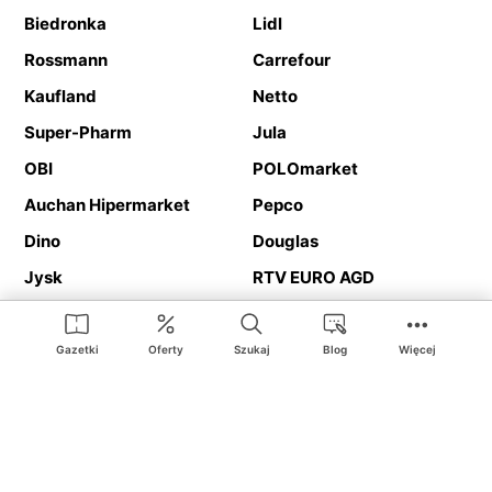
Biedronka
Lidl
Rossmann
Carrefour
Kaufland
Netto
Super-Pharm
Jula
OBI
POLOmarket
Auchan Hipermarket
Pepco
Dino
Douglas
Jysk
RTV EURO AGD
Action
Media Expert
Deichmann
Media Markt
Gazetki
Oferty
Szukaj
Blog
Więcej
Ding.pl to serwis internetowy prezentujący
gazetki promocyjne
oraz
katalogi
sklepów i dużych sieci handlowych. Dzięki
geolokalizacji otrzymasz przede wszystkim oferty sklepów, z
Twojego bliskiego otoczenia. Dodatkowo na stronie znajdziesz
adresy sklepów, więc w trakcie podróży bez problemu trafisz do