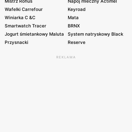
Mistrz Rohus
Napój mleczny Actimel
Wafelki Carrefour
Keyroad
Winiarka C &C
Mata
Smartwatch Tracer
BRNX
Jogurt śmietankowy Maluta
System natryskowy Black
Przysnacki
Reserve
REKLAMA