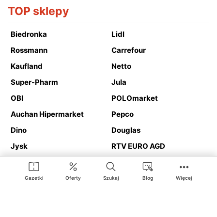
TOP sklepy
Biedronka
Lidl
Rossmann
Carrefour
Kaufland
Netto
Super-Pharm
Jula
OBI
POLOmarket
Auchan Hipermarket
Pepco
Dino
Douglas
Jysk
RTV EURO AGD
Action
Media Expert
Deichmann
Media Markt
Gazetki
Oferty
Szukaj
Blog
Więcej
Ding.pl to serwis internetowy prezentujący
gazetki promocyjne
oraz
katalogi
sklepów i dużych sieci handlowych. Dzięki