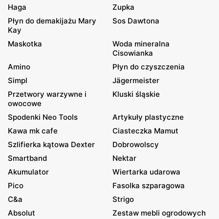
Haga
Zupka
Płyn do demakijażu Mary
Sos Dawtona
Kay
Maskotka
Woda mineralna
Cisowianka
Amino
Płyn do czyszczenia
Simpl
Jägermeister
Przetwory warzywne i
Kluski śląskie
owocowe
Spodenki Neo Tools
Artykuły plastyczne
Kawa mk cafe
Ciasteczka Mamut
Szlifierka kątowa Dexter
Dobrowolscy
Smartband
Nektar
Akumulator
Wiertarka udarowa
Pico
Fasolka szparagowa
C&a
Strigo
Absolut
Zestaw mebli ogrodowych