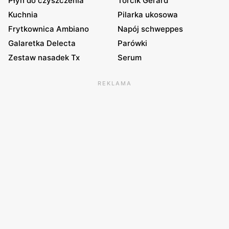
Płyn do czyszczenia
Torcik Gerard
Kuchnia
Pilarka ukosowa
Frytkownica Ambiano
Napój schweppes
Galaretka Delecta
Parówki
Zestaw nasadek Tx
Serum
REKLAMA