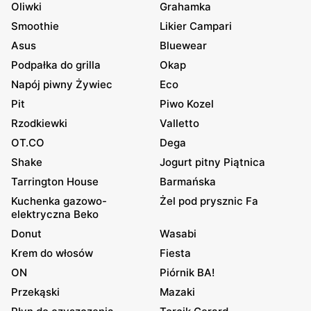
Oliwki
Grahamka
Smoothie
Likier Campari
Asus
Bluewear
Podpałka do grilla
Okap
Napój piwny Żywiec
Eco
Pit
Piwo Kozel
Rzodkiewki
Valletto
OT.CO
Dega
Shake
Jogurt pitny Piątnica
Tarrington House
Barmańska
Kuchenka gazowo-
Żel pod prysznic Fa
elektryczna Beko
Donut
Wasabi
Krem do włosów
Fiesta
ON
Piórnik BA!
Przekąski
Mazaki