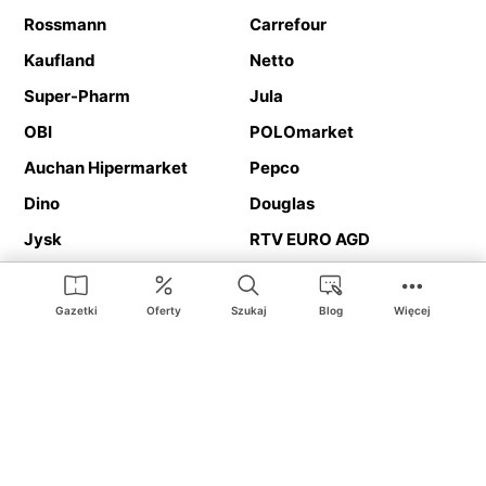
Rossmann
Carrefour
Kaufland
Netto
Super-Pharm
Jula
OBI
POLOmarket
Auchan Hipermarket
Pepco
Dino
Douglas
Jysk
RTV EURO AGD
Action
Media Expert
Deichmann
Media Markt
Gazetki
Oferty
Szukaj
Blog
Więcej
Ding.pl to serwis internetowy prezentujący
gazetki promocyjne
oraz
katalogi
sklepów i dużych sieci handlowych. Dzięki
geolokalizacji otrzymasz przede wszystkim oferty sklepów, z
Twojego bliskiego otoczenia. Dodatkowo na stronie znajdziesz
adresy sklepów, więc w trakcie podróży bez problemu trafisz do
ulubionego sklepu.