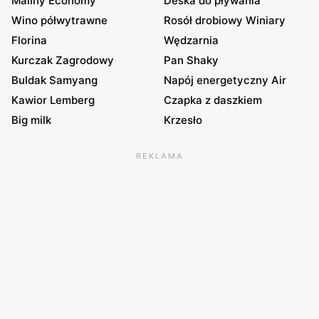
Maliny Economy
Deska do pływania
Wino półwytrawne
Rosół drobiowy Winiary
Florina
Wędzarnia
Kurczak Zagrodowy
Pan Shaky
Buldak Samyang
Napój energetyczny Air
Kawior Lemberg
Czapka z daszkiem
Big milk
Krzesło
REKLAMA