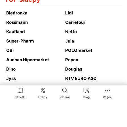
Biedronka
Lidl
Rossmann
Carrefour
Kaufland
Netto
Super-Pharm
Jula
OBI
POLOmarket
Auchan Hipermarket
Pepco
Dino
Douglas
Jysk
RTV EURO AGD
Action
Media Expert
Deichmann
Media Markt
Gazetki
Oferty
Szukaj
Blog
Więcej
Ding.pl to serwis internetowy prezentujący
gazetki promocyjne
oraz
katalogi
sklepów i dużych sieci handlowych. Dzięki
geolokalizacji otrzymasz przede wszystkim oferty sklepów, z