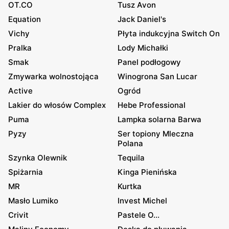
OT.CO
Tusz Avon
Equation
Jack Daniel's
Vichy
Płyta indukcyjna Switch On
Pralka
Lody Michałki
Smak
Panel podłogowy
Zmywarka wolnostojąca
Winogrona San Lucar
Active
Ogród
Lakier do włosów Complex
Hebe Professional
Puma
Lampka solarna Barwa
Pyzy
Ser topiony Mleczna
Polana
Szynka Olewnik
Tequila
Spiżarnia
Kinga Pienińska
MR
Kurtka
Masło Lumiko
Invest Michel
Crivit
Pastele O...