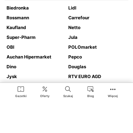
Biedronka
Lidl
Rossmann
Carrefour
Kaufland
Netto
Super-Pharm
Jula
OBI
POLOmarket
Auchan Hipermarket
Pepco
Dino
Douglas
Jysk
RTV EURO AGD
Action
Media Expert
Deichmann
Media Markt
Gazetki
Oferty
Szukaj
Blog
Więcej
Ding.pl to serwis internetowy prezentujący
gazetki promocyjne
oraz
katalogi
sklepów i dużych sieci handlowych. Dzięki
geolokalizacji otrzymasz przede wszystkim oferty sklepów, z
Twojego bliskiego otoczenia. Dodatkowo na stronie znajdziesz
adresy sklepów, więc w trakcie podróży bez problemu trafisz do