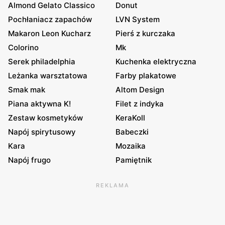
Almond Gelato Classico
Donut
Pochłaniacz zapachów
LVN System
Makaron Leon Kucharz
Pierś z kurczaka
Colorino
Mk
Serek philadelphia
Kuchenka elektryczna
Leżanka warsztatowa
Farby plakatowe
Smak mak
Altom Design
Piana aktywna K!
Filet z indyka
Zestaw kosmetyków
KeraKoll
Napój spirytusowy
Babeczki
Kara
Mozaika
Napój frugo
Pamiętnik
REKLAMA