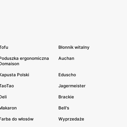
Tofu
Błonnik witalny
Poduszka ergonomiczna
Auchan
Domaison
Kapusta Polski
Eduscho
TaoTao
Jagermeister
Deli
Brackie
Makaron
Bell's
Farba do włosów
Wyprzedaże