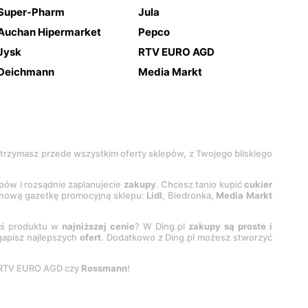
Super-Pharm
Jula
Auchan Hipermarket
Pepco
Jysk
RTV EURO AGD
Deichmann
Media Markt
 otrzymasz przede wszystkim oferty sklepów, z Twojego bliskiego
epów i rozsądnie zaplanujecie
zakupy
. Chcesz tanio kupić
cukier
z nową gazetkę promocyjną sklepu:
Lidl
, Biedronka,
Media Markt
oś produktu w
najniższej cenie
? W Ding.pl
zakupy są proste i
egapisz najlepszych
ofert
. Dodatkowo z Ding.pl możesz stworzyć
 RTV EURO AGD czy
Rossmann
!