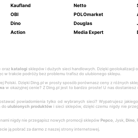
Kaufland
Netto
OBI
POLOmarket
Dino
Douglas
Action
Media Expert
e
oraz
katalogi
sklepów i dużych sieci handlowych. Dzięki geolokalizacji
c w trakcie podróży bez problemu trafisz do ulubionego sklepu.
łej Polski. Dzięki Ding.pl w prosty sposób porównasz ceny z różnych skl
wa
w okazyjnej cenie? Z Ding.pl jest to bardzo proste! U nas dostanies
stawać powiadomienia tylko od wybranych sieci? Wypatrujesz jakieg
a do
ulubionych produktów
i sieci sklepów, dzięki czemu nigdy nie prz
Z nami nigdy nie przegapisz nowych promocji sklepów
Pepco
, Jysk,
Dino
,
ecie ją pobrać za darmo z naszej strony internetowej.