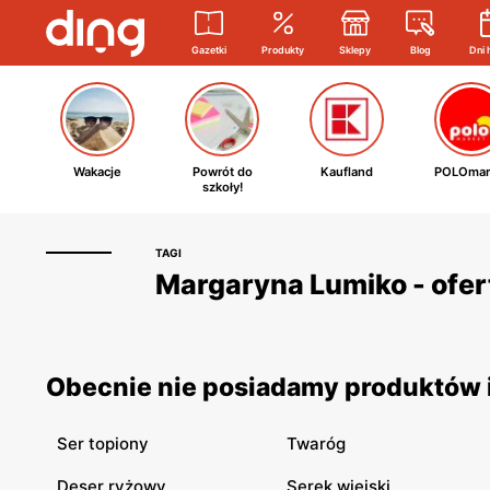
Gazetki
Produkty
Sklepy
Blog
Dni 
Wakacje
Powrót do
Kaufland
POLOmar
szkoły!
TAGI
Margaryna Lumiko - ofer
Obecnie nie posiadamy produktów i
Ser topiony
Twaróg
Deser ryżowy
Serek wiejski