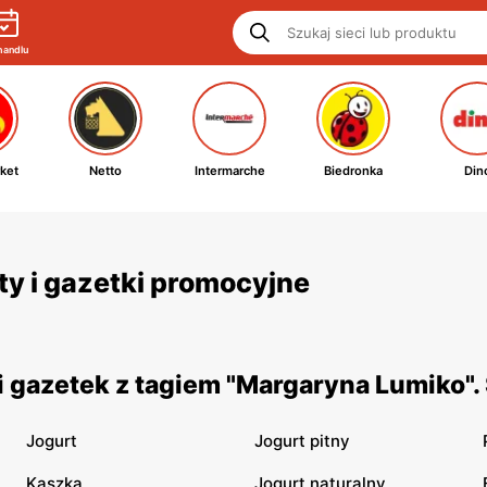
handlu
ket
Netto
Intermarche
Biedronka
Din
ty i gazetki promocyjne
 gazetek z tagiem "Margaryna Lumiko".
Jogurt
Jogurt pitny
Kaszka
Jogurt naturalny