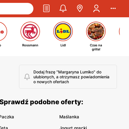
o
Rossmann
Lidl
Czas na
Ta
grilla!
kosm
Dodaj frazę "Margaryna Lumiko" do
ulubionych, a otrzymasz powiadomienia
o nowych ofertach
 Sprawdź podobne oferty:
Paczka
Maślanka
Feta
Jogurt grecki