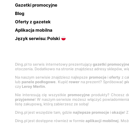
Gazetki promocyjne
Blog
Oferty z gazetek
Aplikacja mobilna
Język serwisu: Polski
Ding.pl to serwis internetowy prezentujący
gazetki promocyjn
otoczenia. Dodatkowo na stronie znajdziesz adresy sklepów, wię
Na naszym serwisie znajdziesz najlepsze
promocje
i
oferty
z ca
lub
panele podłogowe
. Kupić
rower
na prezent? Spróbować
pi
czy
Leroy Merlin
.
Nie interesują cię wszystkie
promocyjne
produkty? Chcesz do
przyjemne
! W naszym serwisie możesz włączyć powiadomieni
listę zakupową, którą zabierzesz ze sobą!
Ding.pl jest wszędzie tam, gdzie
najlepsze promocje
i
okazje
! 
Ding.pl jest dostępne również w formie
aplikacji mobilnej
. Moż