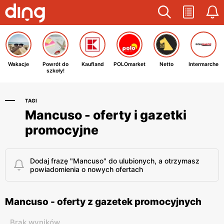
Wakacje
Powrót do
Kaufland
POLOmarket
Netto
Intermarche
szkoły!
TAGI
Mancuso - oferty i gazetki
promocyjne
Dodaj frazę "Mancuso" do ulubionych, a otrzymasz
powiadomienia o nowych ofertach
Mancuso - oferty z gazetek promocyjnych
Brak wyników