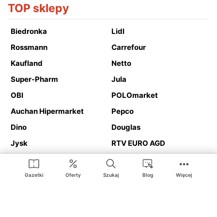
TOP sklepy
Biedronka
Lidl
Rossmann
Carrefour
Kaufland
Netto
Super-Pharm
Jula
OBI
POLOmarket
Auchan Hipermarket
Pepco
Dino
Douglas
Jysk
RTV EURO AGD
Action
Media Expert
Deichmann
Media Markt
Gazetki
Oferty
Szukaj
Blog
Więcej
Ding.pl to serwis internetowy prezentujący
gazetki promocyjne
oraz
katalogi
sklepów i dużych sieci handlowych. Dzięki