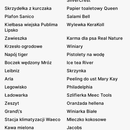
SilverCrest
Skrzydełka z kurczaka
Papier toaletowy Queen
Plafon Sanico
Salami Bell
Kiełbasa wiejska Publima
Wylewka KeraKoll
Lipsko
Zawieszka
Karma dla psa Real Nature
Krzesło ogrodowe
Winiary
Napój tiger
Pistolety na wodę
Boczek wędzony Mróz
Ice tea River
Leibniz
Skrzynka
Arla
Peeling do ust Mary Kay
Legowisko
Philadelphia
Ładowarka
Szlifierka Meec Tools
Zeszyt
Oranżada hellena
Grand\'s
Winiarka Białe
Stacja klimatyzacji Waeco
Mleczko kokosowe
Kawa mielona
Jacobs