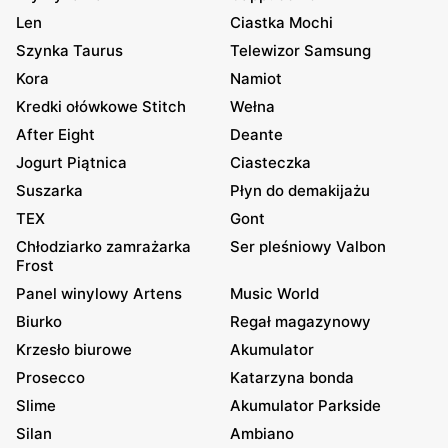
Len
Ciastka Mochi
Szynka Taurus
Telewizor Samsung
Kora
Namiot
Kredki ołówkowe Stitch
Wełna
After Eight
Deante
Jogurt Piątnica
Ciasteczka
Suszarka
Płyn do demakijażu
TEX
Gont
Chłodziarko zamrażarka
Ser pleśniowy Valbon
Frost
Panel winylowy Artens
Music World
Biurko
Regał magazynowy
Krzesło biurowe
Akumulator
Prosecco
Katarzyna bonda
Slime
Akumulator Parkside
Silan
Ambiano