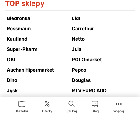
TOP sklepy
Biedronka
Lidl
Rossmann
Carrefour
Kaufland
Netto
Super-Pharm
Jula
OBI
POLOmarket
Auchan Hipermarket
Pepco
Dino
Douglas
Jysk
RTV EURO AGD
Action
Media Expert
Deichmann
Media Markt
Gazetki
Oferty
Szukaj
Blog
Więcej
Ding.pl to serwis internetowy prezentujący
gazetki promocyjne
oraz
katalogi
sklepów i dużych sieci handlowych. Dzięki
geolokalizacji otrzymasz przede wszystkim oferty sklepów, z