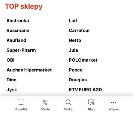
TOP sklepy
Biedronka
Lidl
Rossmann
Carrefour
Kaufland
Netto
Super-Pharm
Jula
OBI
POLOmarket
Auchan Hipermarket
Pepco
Dino
Douglas
Jysk
RTV EURO AGD
Action
Media Expert
Deichmann
Media Markt
Gazetki
Oferty
Szukaj
Blog
Więcej
Ding.pl to serwis internetowy prezentujący
gazetki promocyjne
oraz
katalogi
sklepów i dużych sieci handlowych. Dzięki