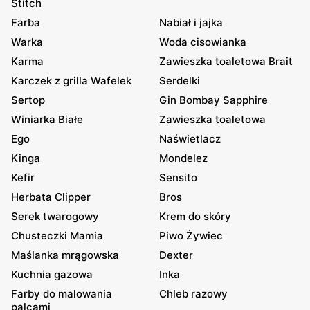
Stitch
Farba
Nabiał i jajka
Warka
Woda cisowianka
Karma
Zawieszka toaletowa Brait
Karczek z grilla Wafelek
Serdelki
Sertop
Gin Bombay Sapphire
Winiarka Białe
Zawieszka toaletowa
Ego
Naświetlacz
Kinga
Mondelez
Kefir
Sensito
Herbata Clipper
Bros
Serek twarogowy
Krem do skóry
Chusteczki Mamia
Piwo Żywiec
Maślanka mrągowska
Dexter
Kuchnia gazowa
Inka
Farby do malowania
Chleb razowy
palcami