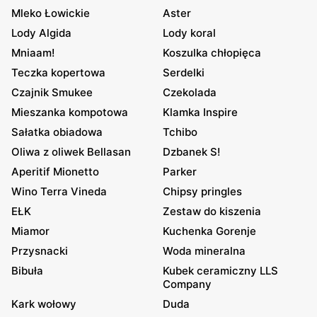
Mleko Łowickie
Aster
Lody Algida
Lody koral
Mniaam!
Koszulka chłopięca
Teczka kopertowa
Serdelki
Czajnik Smukee
Czekolada
Mieszanka kompotowa
Klamka Inspire
Sałatka obiadowa
Tchibo
Oliwa z oliwek Bellasan
Dzbanek S!
Aperitif Mionetto
Parker
Wino Terra Vineda
Chipsy pringles
EŁK
Zestaw do kiszenia
Miamor
Kuchenka Gorenje
Przysnacki
Woda mineralna
Bibuła
Kubek ceramiczny LLS
Company
Kark wołowy
Duda