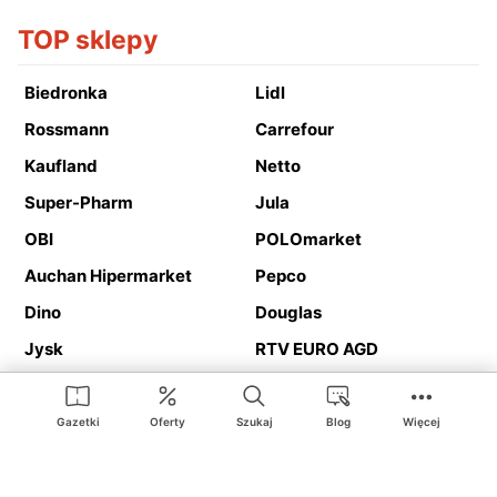
TOP sklepy
Biedronka
Lidl
Rossmann
Carrefour
Kaufland
Netto
Super-Pharm
Jula
OBI
POLOmarket
Auchan Hipermarket
Pepco
Dino
Douglas
Jysk
RTV EURO AGD
Action
Media Expert
Deichmann
Media Markt
Gazetki
Oferty
Szukaj
Blog
Więcej
Ding.pl to serwis internetowy prezentujący
gazetki promocyjne